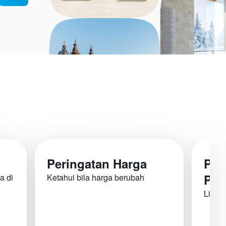
Peringatan Harga
Pen
Pen
a di
Ketahui bila harga berubah
Lihat