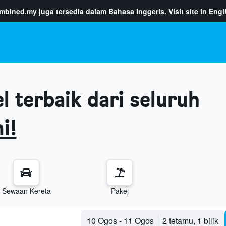
ombined.my
juga tersedia dalam Bahasa Inggeris. Visit site in
Engl
 terbaik dari seluruh
i!
Sewaan Kereta
Pakej
10 Ogos
-
11 Ogos
2 tetamu, 1 bilik