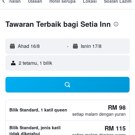
engenalan
Ulasan
Hotel serupa
Lokasi
Soalan Lazim
Tawaran Terbaik bagi Setia Inn
Ahad 16/8
-
Isnin 17/8
2 tetamu, 1 bilik
RM 98
Bilik Standard, 1 katil queen
setiap malam dengan yuran
RM 115
Bilik Standard, jenis katil
tidak diketahui
setiap malam dengan yuran