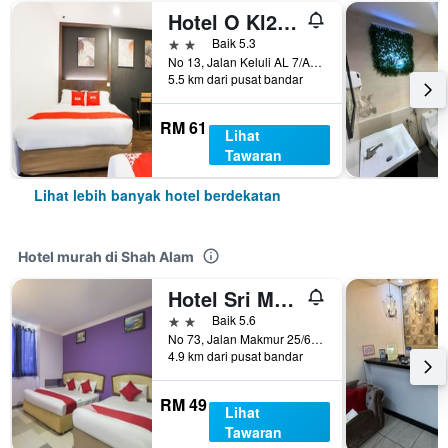
Hotel O Kl2f Rest & Go
2 bintang
Baik 5.3
No 13, Jalan Keluli AL 7/AL, Pusat Perniagaan Bukit Raja, Shah Alam, Malaysia
5.5 km dari pusat bandar
RM 61
Lihat
Tawaran
Lihat lebih banyak hotel berdekatan
Hotel murah di Shah Alam
Hotel Sri Muda Corner Sdn Bhd
2 bintang
Baik 5.6
No 73, Jalan Makmur 25/64, Taman Sri Muda,Selangor, Shah Alam, Malaysia
4.9 km dari pusat bandar
RM 49
Lihat
Tawaran