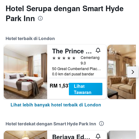
Hotel Serupa dengan Smart Hyde
Park Inn
Hotel terbaik di London
The Prince Akatoki London
5 bintang
Cemerlang
9.0
50 Great Cumberland Place, London, United Kingdom
0.0 km dari pusat bandar
RM 1,537
Lihat
Tawaran
Lihat lebih banyak hotel terbaik di London
Hotel terdekat dengan Smart Hyde Park Inn
Berjaya Eden Park London Hotel