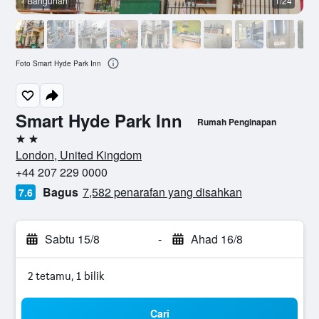
Bangunan
1/24
L
Foto Smart Hyde Park Inn
Smart Hyde Park Inn
Rumah Penginapan
2 bintang
London, United Kingdom
+44 207 229 0000
Bagus
7,582 penarafan yang disahkan
7.6
Sabtu 15/8
-
Ahad 16/8
2 tetamu, 1 bilik
Cari