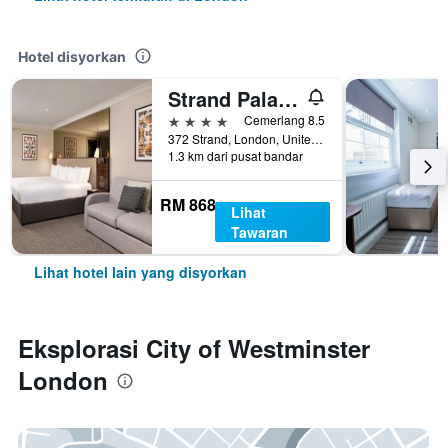
Hotel disyorkan
Strand Palace Hotel
4 bintang
Cemerlang 8.5
372 Strand, London, United Kingdom
1.3 km dari pusat bandar
RM 868
Lihat
Tawaran
Lihat hotel lain yang disyorkan
Eksplorasi City of Westminster
London