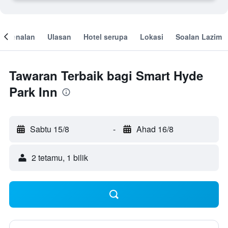
engenalan
Ulasan
Hotel serupa
Lokasi
Soalan Lazim
Tawaran Terbaik bagi Smart Hyde
Park Inn
Sabtu 15/8
-
Ahad 16/8
2 tetamu, 1 bilik