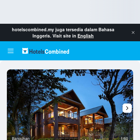
hotelscombined.my
juga tersedia dalam Bahasa
Inggeris. Visit site in
English
Bangunan
1/60
L