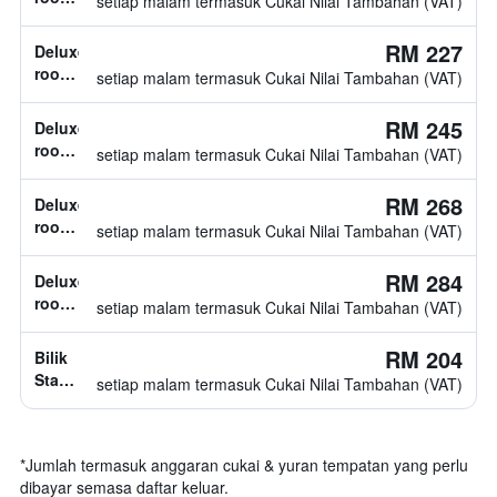
setiap malam termasuk Cukai Nilai Tambahan (VAT)
diketahui
jenis
katil
RM 227
Deluxe
tidak
room,
setiap malam termasuk Cukai Nilai Tambahan (VAT)
diketahui
jenis
katil
RM 245
Deluxe
tidak
room,
setiap malam termasuk Cukai Nilai Tambahan (VAT)
diketahui
jenis
katil
RM 268
Deluxe
tidak
room,
setiap malam termasuk Cukai Nilai Tambahan (VAT)
diketahui
jenis
katil
RM 284
Deluxe
tidak
room,
setiap malam termasuk Cukai Nilai Tambahan (VAT)
diketahui
jenis
katil
RM 204
Bilik
tidak
Standard,
setiap malam termasuk Cukai Nilai Tambahan (VAT)
diketahui
jenis
katil
tidak
*
Jumlah termasuk anggaran cukai & yuran tempatan yang perlu
diketahui
dibayar semasa daftar keluar.