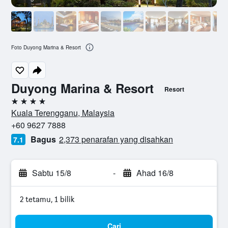
Foto Duyong Marina & Resort
Duyong Marina & Resort
Resort
4 bintang
Kuala Terengganu, Malaysia
+60 9627 7888
Bagus
2,373 penarafan yang disahkan
7.1
Sabtu 15/8
-
Ahad 16/8
2 tetamu, 1 bilik
Cari