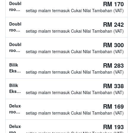
RM 170
Double
room,
setiap malam termasuk Cukai Nilai Tambahan (VAT)
jenis
katil
RM 242
Double
tidak
room,
setiap malam termasuk Cukai Nilai Tambahan (VAT)
diketahui
1
katil
RM 300
Double
double
room,
setiap malam termasuk Cukai Nilai Tambahan (VAT)
jenis
katil
RM 283
Bilik
tidak
Eksekutif,
setiap malam termasuk Cukai Nilai Tambahan (VAT)
diketahui
jenis
katil
RM 338
Bilik
tidak
Eksekutif,
setiap malam termasuk Cukai Nilai Tambahan (VAT)
diketahui
jenis
katil
RM 169
Deluxe
tidak
room,
setiap malam termasuk Cukai Nilai Tambahan (VAT)
diketahui
jenis
katil
RM 193
Deluxe
tidak
room,