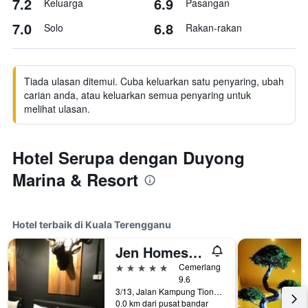
7.2
6.9
Keluarga
Pasangan
7.0
6.8
Solo
Rakan-rakan
Tiada ulasan ditemui. Cuba keluarkan satu penyaring, ubah
carian anda, atau keluarkan semua penyaring untuk
melihat ulasan.
Hotel Serupa dengan Duyong
Marina & Resort
Hotel terbaik di Kuala Terengganu
Jen Homestay
5 bintang
Cemerlang
9.6
3/13, Jalan Kampung Tiong, Pangsapuri Kampung Tiong, Kuala Terengganu, Terengganu., Kuala Terengganu, Malaysia
0.0 km dari pusat bandar