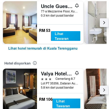
Uncle Guesthouse Kuala Terengganu
77-a Mezzanine Floor, Kuala Terengganu, Malaysia
0.3 km dari pusat bandar
RM 53
Lihat
Tawaran
Lihat hotel termurah di Kuala Terengganu
Hotel disyorkan
Valya Hotel, Kuala Terengganu
3 bintang
Cemerlang 8.7
Lot PT 35356, Dataran Austin, Kuala Terengganu, Malaysia
5.8 km dari pusat bandar
RM 106
Lihat
Tawaran