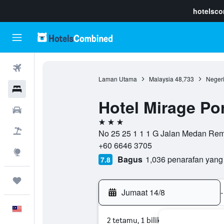
hotelsc
Penerbangan
Laman Utama
Malaysia
48,733
Neger
Hotel
Hotel Mirage Po
Sewaan Kereta
3 bintang
Pakej
No 25 25 1 1 1 G Jalan Medan Rem
+60 6646 3705
Eksplorasi
Bagus
1,036 penarafan yang
7.8
Perjalanan
Jumaat 14/8
-
Melayu
2 tetamu, 1 bilik