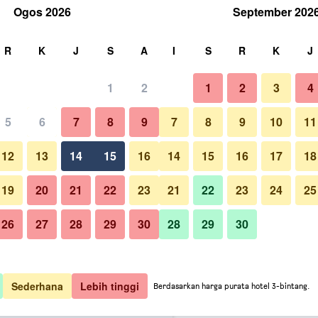
Ogos 2026
September 202
ri
R
K
J
S
A
I
S
R
K
J
1
2
1
2
3
4
rmurah kadar satu malam
5
6
7
8
9
7
8
9
10
11
Lain-lain
untuk setiap
12
13
14
15
16
14
15
16
17
18
malam
19
20
21
22
23
21
22
23
24
25
M 98
Lihat Tawaran
26
27
28
29
30
28
29
30
Foto Hotel Mirage Port Dickson
M 109
Lihat Tawaran
M 113
Lihat Tawaran
Sederhana
Lebih tinggi
Berdasarkan harga purata hotel 3-bintang.
Dickson