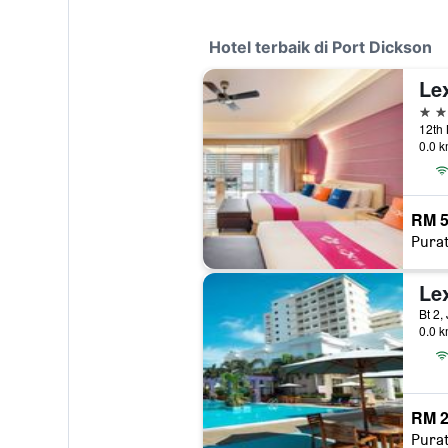
Hotel terbaik di Port Dickson
5 bi
12th 
0.0 k
RM 5
Pura
Le
0.0 k
RM 2
Pura