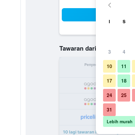
Ca
I
S
RM 98
Tawaran daripada
/
Te
3
4
Penyedia
Jumlah 
10
11
17
18
R
24
25
R
31
R
Lebih murah
10 lagi tawaran Hotel Mirage Port 