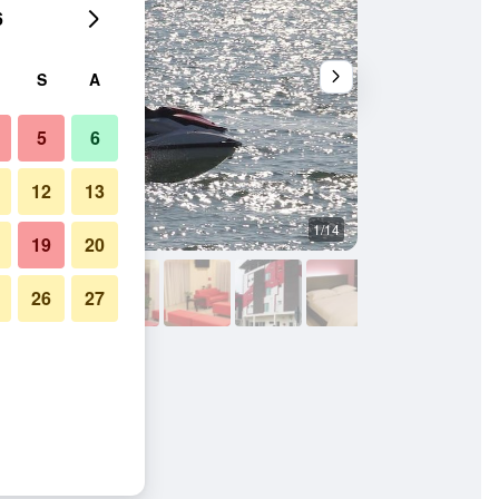
6
S
A
5
6
12
13
1/14
Balai Menunggu
19
20
26
27