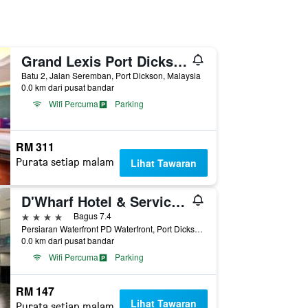
Grand Lexis Port Dickson
Batu 2, Jalan Seremban, Port Dickson, Malaysia
0.0 km dari pusat bandar
Wifi Percuma
Parking
RM 311
Purata setiap malam
Lihat Tawaran
D'Wharf Hotel & Serviced Residence
4 bintang
Bagus 7.4
Persiaran Waterfront PD Waterfront, Port Dickson, Malaysia
0.0 km dari pusat bandar
Wifi Percuma
Parking
RM 147
Lihat Tawaran
Purata setiap malam