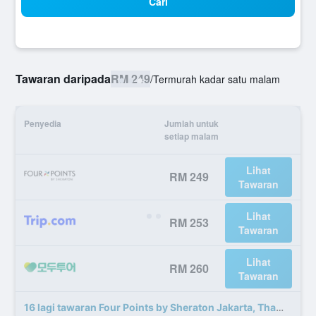
Cari
Tawaran daripada
RM 249
/
Termurah kadar satu malam
Penyedia
Jumlah untuk
setiap malam
Lihat
RM 249
Tawaran
Lihat
RM 253
Tawaran
Lihat
RM 260
Tawaran
16 lagi tawaran Four Points by Sheraton Jakarta, Thamrin