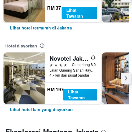
RM 37
Lihat
Tawaran
Lihat hotel termurah di Jakarta
Hotel disyorkan
Novotel Jakarta Mangga Dua Square
4 bintang
Cemerlang 8.0
Jalan Gunung Sahari Raya No 1, Jakarta, Indonesia
4.7 km dari pusat bandar
RM 197
Lihat
Tawaran
Lihat hotel lain yang disyorkan
Eksplorasi Menteng Jakarta