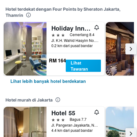
Hotel terdekat dengan Four Points by Sheraton Jakarta,
Thamrin
Holiday Inn Express Jakarta Wahid Hasyim By IHG
3 bintang
Cemerlang 8.4
Jl. K.H. Wahid Hasyim No.123, Jakarta, Indonesia
0.2 km dari pusat bandar
RM 164
Lihat
Tawaran
Lihat lebih banyak hotel berdekatan
Hotel murah di Jakarta
Hotel 55
3 bintang
Bagus 7.7
Jl. Pangeran Jayakarta, No. 8, Mangga Dua, Jakarta, Indonesia
4.4 km dari pusat bandar