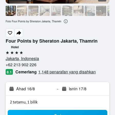
Foto Four Points by Sheraton Jakarta, Thamrin
Four Points by Sheraton Jakarta, Thamrin
Hotel
4 bintang
Jakarta, Indonesia
+62 213 902 226
Cemerlang
1,148 penarafan yang disahkan
8.1
Ahad 16/8
-
Isnin 17/8
2 tetamu, 1 bilik