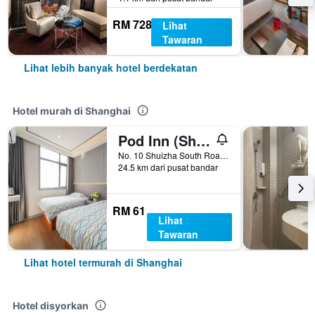
RM 728
Lihat
Tawaran
Lihat lebih banyak hotel berdekatan
Hotel murah di Shanghai
Pod Inn (Shanghai Pudong Airport)
No. 10 Shuizha South Road, Jiang Town, Shanghai, Cina
24.5 km dari pusat bandar
RM 61
Lihat
Tawaran
Lihat hotel termurah di Shanghai
Hotel disyorkan