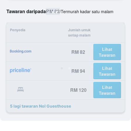
Tawaran daripada
RM 82
/
Termurah kadar satu malam
Penyedia
Jumlah untuk
setiap malam
Lihat
RM 82
Tawaran
Lihat
RM 94
Tawaran
Lihat
RM 120
Tawaran
5 lagi tawaran Nol Guesthouse