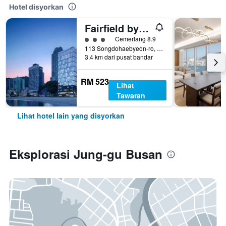
Hotel disyorkan
Fairfield by Marriott Busan Songdo Beach
penarafan kelas 3
Cemerlang 8.9
113 Songdohaebyeon-ro, Seo-gu, Busan, Korea Selatan
3.4 km dari pusat bandar
RM 523
Lihat
Tawaran
Lihat hotel lain yang disyorkan
Eksplorasi Jung-gu Busan