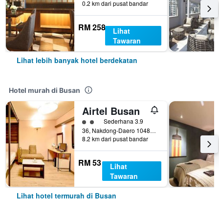
0.2 km dari pusat bandar
RM 258
Lihat
Tawaran
Lihat lebih banyak hotel berdekatan
Hotel murah di Busan
Airtel Busan
penarafan kelas 2
Sederhana 3.9
36, Nakdong-Daero 1048Beon-Gil, Busan, Korea Selatan
8.2 km dari pusat bandar
RM 53
Lihat
Tawaran
Lihat hotel termurah di Busan