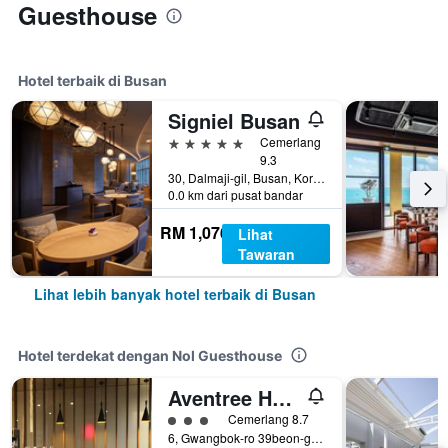
Guesthouse
Hotel terbaik di Busan
Signiel Busan
5 bintang
Cemerlang
9.3
30, Dalmaji-gil, Busan, Korea Selatan
0.0 km dari pusat bandar
RM 1,076
Lihat
Tawaran
Lihat lebih banyak hotel terbaik di Busan
Hotel terdekat dengan Nol Guesthouse
Aventree Hotel Busan
penarafan kelas 3
Cemerlang 8.7
6, Gwangbok-ro 39beon-gil, Jung-gu, Busan, Korea Selatan