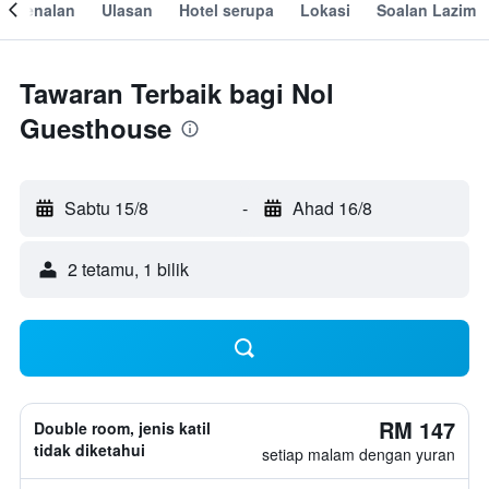
engenalan
Ulasan
Hotel serupa
Lokasi
Soalan Lazim
Tawaran Terbaik bagi Nol
Guesthouse
Sabtu 15/8
-
Ahad 16/8
2 tetamu, 1 bilik
RM 147
Double room, jenis katil
tidak diketahui
setiap malam dengan yuran