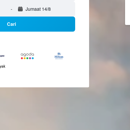
-
Jumaat 14/8
Cari
nyak