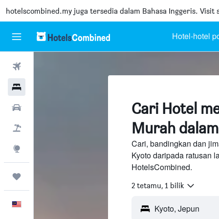
hotelscombined.my
juga tersedia dalam Bahasa Inggeris. Visit s
Hotel-hotel p
Penerbangan
Hotel
Cari Hotel m
Sewaan Kereta
Murah dalam
Pakej
Cari, bandingkan dan jim
Eksplorasi
Kyoto daripada ratusan 
HotelsCombined.
Perjalanan
2 tetamu, 1 bilik
Melayu
Kyoto, Jepun