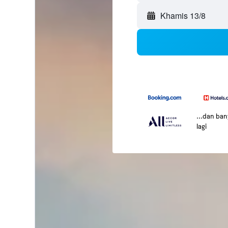
Khamis 13/8
...dan ba
lagi