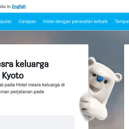
ite in
English
opular
Cerapan
Hotel dengan penarafan terbaik
Tempat
esra keluarga
 Kyoto
at pada Hotel mesra keluarga di
laman perjalanan pada