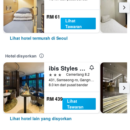
RM 61
Lihat
Tawaran
Lihat hotel termurah di Seoul
Hotel disyorkan
ibis Styles Ambassador Seoul Gangnam
3 bintang
Cemerlang 8.2
431, Samseong-ro, Gangnam-gu, Seoul, Korea Selatan
8.0 km dari pusat bandar
RM 439
Lihat
Tawaran
Lihat hotel lain yang disyorkan