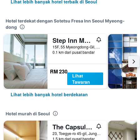
Lihat lebih banyak hotel terbaik di Seoul
Hotel terdekat dengan Sotetsu Fresa Inn Seoul Myeong-
dong
Step Inn Myeongdong 1
15F, 55 Myeongdong-Gil, Seoul, Korea Selatan
0.1 km dari pusat bandar
RM 230
Lihat
Tawaran
Lihat lebih banyak hotel berdekatan
Hotel murah di Seoul
The Capsule Myeongdong
23, Toegye-ro 45-gil, Jung-gu, Seoul, Korea Selatan
1.5 km dari pusat bandar