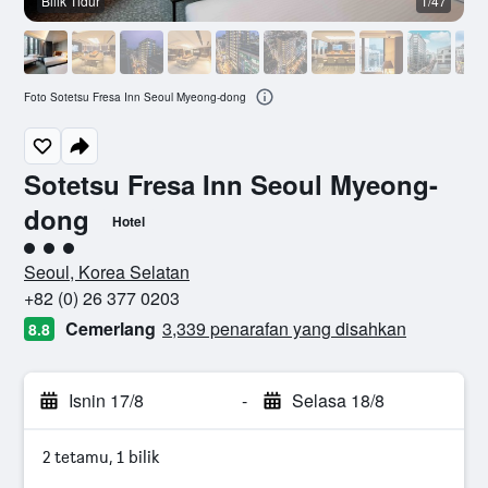
Bilik Tidur
1/47
L
Foto Sotetsu Fresa Inn Seoul Myeong-dong
Sotetsu Fresa Inn Seoul Myeong-
dong
Hotel
penarafan kelas 3
Seoul, Korea Selatan
+82 (0) 26 377 0203
Cemerlang
3,339 penarafan yang disahkan
8.8
Isnin 17/8
-
Selasa 18/8
2 tetamu, 1 bilik