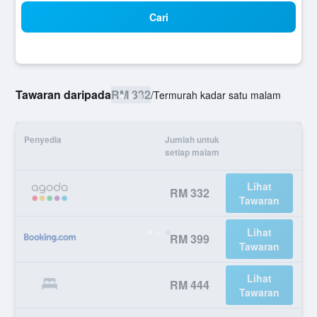
Cari
Tawaran daripada
RM 332
/
Termurah kadar satu malam
Penyedia
Jumlah untuk
setiap malam
Lihat
RM 332
Tawaran
Lihat
RM 399
Tawaran
Lihat
RM 444
Tawaran