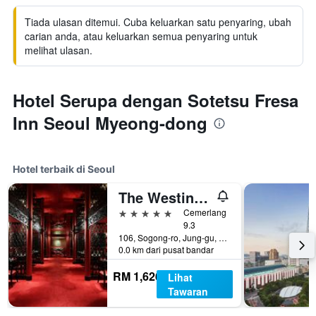
Tiada ulasan ditemui. Cuba keluarkan satu penyaring, ubah
carian anda, atau keluarkan semua penyaring untuk
melihat ulasan.
Hotel Serupa dengan Sotetsu Fresa
Inn Seoul Myeong-dong
Hotel terbaik di Seoul
The Westin Josun Seoul
5 bintang
Cemerlang
9.3
106, Sogong-ro, Jung-gu, Seoul, Korea Selatan
0.0 km dari pusat bandar
RM 1,626
Lihat
Tawaran