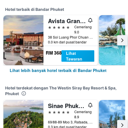
Hotel terbaik di Bandar Phuket
Avista Grande Phuket Karon - MGallery (Sha Plus+)
5 bintang
Cemerlang
9.0
38 Soi Luang Phor Chuan Soi 1, Bandar Phuket, Thailand
0.0 km dari pusat bandar
RM 368
Lihat
Tawaran
Lihat lebih banyak hotel terbaik di Bandar Phuket
Hotel terdekat dengan The Westin Siray Bay Resort & Spa,
Phuket
Sinae Phuket Luxury Hotel
5 bintang
Cemerlang
8.9
69/88-89 Moo 3, Ratsada, Bandar Phuket, Thailand
0.3 km dari pusat bandar