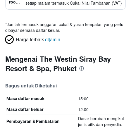
room,
setiap malam termasuk Cukai Nilai Tambahan (VAT)
1
katil
double
*
Jumlah termasuk anggaran cukai & yuran tempatan yang perlu
dibayar semasa daftar keluar.
Harga terbaik
dijamin
Mengenai The Westin Siray Bay
Resort & Spa, Phuket
Bagus untuk Diketahui
15:00
Masa daftar masuk
12:00
Masa daftar keluar
Dasar berubah mengikut
Pembayaran & Pembatalan
jenis bilik dan penyedia.