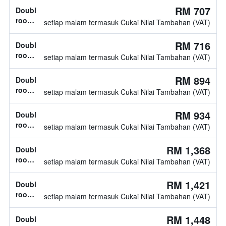
katil
RM 707
Double
double
room,
setiap malam termasuk Cukai Nilai Tambahan (VAT)
2
katil
RM 716
Double
double
room,
setiap malam termasuk Cukai Nilai Tambahan (VAT)
jenis
katil
RM 894
Double
tidak
room,
setiap malam termasuk Cukai Nilai Tambahan (VAT)
diketahui
1
katil
RM 934
Double
double
room,
setiap malam termasuk Cukai Nilai Tambahan (VAT)
2
katil
RM 1,368
Double
double
room,
setiap malam termasuk Cukai Nilai Tambahan (VAT)
2
katil
RM 1,421
Double
double
room,
setiap malam termasuk Cukai Nilai Tambahan (VAT)
2
katil
RM 1,448
Double
double