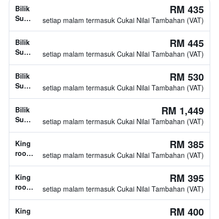
RM 435
Bilik
Superior,
setiap malam termasuk Cukai Nilai Tambahan (VAT)
1
katil
RM 445
Bilik
king
Superior,
setiap malam termasuk Cukai Nilai Tambahan (VAT)
1
katil
RM 530
Bilik
king
Superior,
setiap malam termasuk Cukai Nilai Tambahan (VAT)
jenis
katil
RM 1,449
Bilik
tidak
Superior,
setiap malam termasuk Cukai Nilai Tambahan (VAT)
diketahui
1
katil
RM 385
King
king
room,
setiap malam termasuk Cukai Nilai Tambahan (VAT)
1
katil
RM 395
King
king
room,
setiap malam termasuk Cukai Nilai Tambahan (VAT)
1
katil
RM 400
King
king