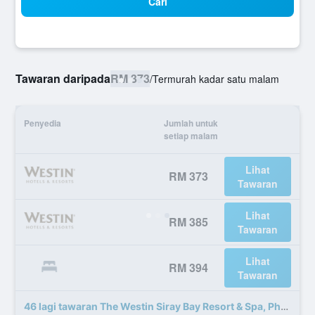
Cari
Tawaran daripada
RM 373
/
Termurah kadar satu malam
Penyedia
Jumlah untuk
setiap malam
Lihat
RM 373
Tawaran
Lihat
RM 385
Tawaran
Lihat
RM 394
Tawaran
46 lagi tawaran The Westin Siray Bay Resort & Spa, Phuket