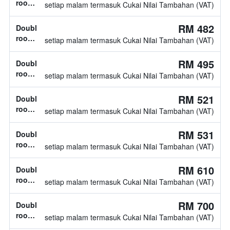
room,
setiap malam termasuk Cukai Nilai Tambahan (VAT)
1
katil
RM 482
Double
double
room,
setiap malam termasuk Cukai Nilai Tambahan (VAT)
2
katil
RM 495
Double
double
room,
setiap malam termasuk Cukai Nilai Tambahan (VAT)
2
katil
RM 521
Double
double
room,
setiap malam termasuk Cukai Nilai Tambahan (VAT)
1
katil
RM 531
Double
double
room,
setiap malam termasuk Cukai Nilai Tambahan (VAT)
1
katil
RM 610
Double
double
room,
setiap malam termasuk Cukai Nilai Tambahan (VAT)
1
katil
RM 700
Double
double
room,
setiap malam termasuk Cukai Nilai Tambahan (VAT)
2