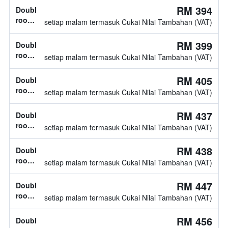
katil
RM 394
Double
double
room,
setiap malam termasuk Cukai Nilai Tambahan (VAT)
1
katil
RM 399
Double
double
room,
setiap malam termasuk Cukai Nilai Tambahan (VAT)
jenis
katil
RM 405
Double
tidak
room,
setiap malam termasuk Cukai Nilai Tambahan (VAT)
diketahui
1
katil
RM 437
Double
double
room,
setiap malam termasuk Cukai Nilai Tambahan (VAT)
1
katil
RM 438
Double
double
room,
setiap malam termasuk Cukai Nilai Tambahan (VAT)
2
katil
RM 447
Double
double
room,
setiap malam termasuk Cukai Nilai Tambahan (VAT)
2
katil
RM 456
Double
double