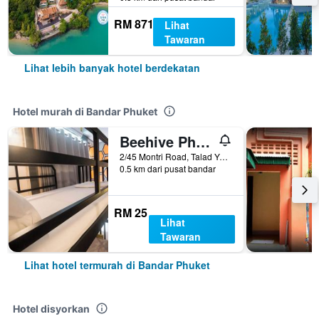
RM 871
Lihat
Tawaran
Lihat lebih banyak hotel berdekatan
Hotel murah di Bandar Phuket
Beehive Phuket Old Town Hostel
2/45 Montri Road, Talad Yai, Bandar Phuket, Thailand
0.5 km dari pusat bandar
RM 25
Lihat
Tawaran
Lihat hotel termurah di Bandar Phuket
Hotel disyorkan