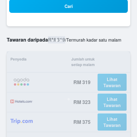
Cari
Tawaran daripada
RM 319
/
Termurah kadar satu malam
Penyedia
Jumlah untuk
setiap malam
Lihat
RM 319
Tawaran
Lihat
RM 323
Tawaran
Lihat
RM 375
Tawaran