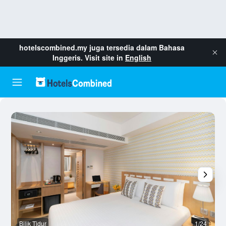
hotelscombined.my
juga tersedia dalam Bahasa
Inggeris. Visit site in
English
Bilik Tidur
1/24