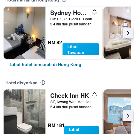
Sydney Hostel
Flat E5, 7/f, Block E, Chungking Mansion, Hong Kong, Hong Kong
3.4 km dari pusat bandar
RM 82
Lihat
Tawaran
Lihat hotel termurah di Hong Kong
Hotel disyorkan
Check Inn HK
2/F, Kwong Wah Mansion, 269-273 Hennessy Road, Hong Kong, Hong Kong
5.4 km dari pusat bandar
RM 181
Lihat