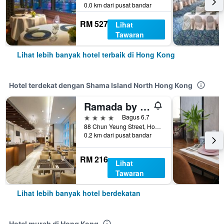
0.0 km dari pusat bandar
RM 527
Lihat
Tawaran
Lihat lebih banyak hotel terbaik di Hong Kong
Hotel terdekat dengan Shama Island North Hong Kong
Ramada by Wyndham Hong Kong Grand View
4 bintang
Bagus 6.7
88 Chun Yeung Street, Hong Kong, Hong Kong
0.2 km dari pusat bandar
RM 216
Lihat
Tawaran
Lihat lebih banyak hotel berdekatan
Hotel murah di Hong Kong