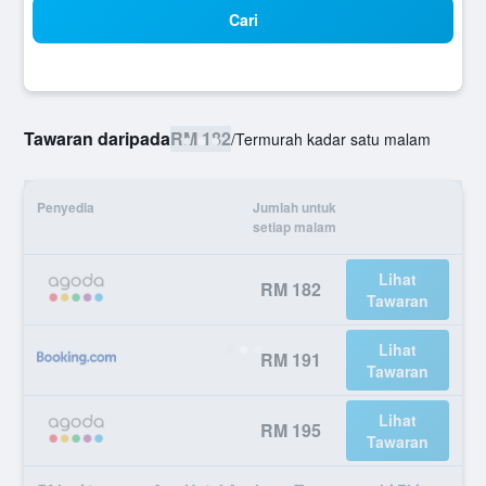
Cari
Tawaran daripada
RM 182
/
Termurah kadar satu malam
Penyedia
Jumlah untuk
setiap malam
Lihat
RM 182
Tawaran
Lihat
RM 191
Tawaran
Lihat
RM 195
Tawaran