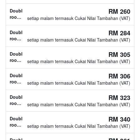
jenis
katil
RM 260
Double
tidak
room,
setiap malam termasuk Cukai Nilai Tambahan (VAT)
diketahui
jenis
katil
RM 284
Double
tidak
room,
setiap malam termasuk Cukai Nilai Tambahan (VAT)
diketahui
jenis
katil
RM 305
Double
tidak
room,
setiap malam termasuk Cukai Nilai Tambahan (VAT)
diketahui
jenis
katil
RM 306
Double
tidak
room,
setiap malam termasuk Cukai Nilai Tambahan (VAT)
diketahui
jenis
katil
RM 323
Double
tidak
room,
setiap malam termasuk Cukai Nilai Tambahan (VAT)
diketahui
1
katil
RM 340
Double
twin
room,
setiap malam termasuk Cukai Nilai Tambahan (VAT)
1
katil