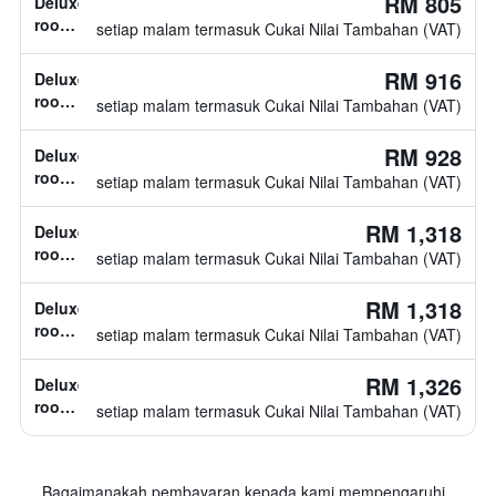
RM 805
Deluxe
tidak
room,
setiap malam termasuk Cukai Nilai Tambahan (VAT)
diketahui
jenis
katil
RM 916
Deluxe
tidak
room,
setiap malam termasuk Cukai Nilai Tambahan (VAT)
diketahui
1
katil
RM 928
Deluxe
twin
room,
setiap malam termasuk Cukai Nilai Tambahan (VAT)
jenis
katil
RM 1,318
Deluxe
tidak
room,
setiap malam termasuk Cukai Nilai Tambahan (VAT)
diketahui
jenis
katil
RM 1,318
Deluxe
tidak
room,
setiap malam termasuk Cukai Nilai Tambahan (VAT)
diketahui
jenis
katil
RM 1,326
Deluxe
tidak
room,
setiap malam termasuk Cukai Nilai Tambahan (VAT)
diketahui
jenis
katil
tidak
Bagaimanakah pembayaran kepada kami mempengaruhi
diketahui