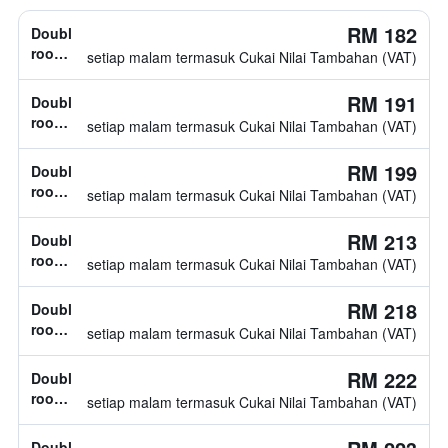
RM 182
Double
room,
setiap malam termasuk Cukai Nilai Tambahan (VAT)
jenis
katil
RM 191
Double
tidak
room,
setiap malam termasuk Cukai Nilai Tambahan (VAT)
diketahui
jenis
katil
RM 199
Double
tidak
room,
setiap malam termasuk Cukai Nilai Tambahan (VAT)
diketahui
jenis
katil
RM 213
Double
tidak
room,
setiap malam termasuk Cukai Nilai Tambahan (VAT)
diketahui
1
katil
RM 218
Double
double
room,
setiap malam termasuk Cukai Nilai Tambahan (VAT)
jenis
katil
RM 222
Double
tidak
room,
setiap malam termasuk Cukai Nilai Tambahan (VAT)
diketahui
jenis
katil
Double