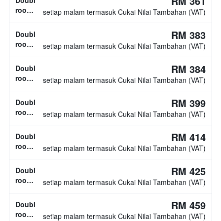
RM 361
Double
double
room,
setiap malam termasuk Cukai Nilai Tambahan (VAT)
jenis
katil
RM 383
Double
tidak
room,
setiap malam termasuk Cukai Nilai Tambahan (VAT)
diketahui
jenis
katil
RM 384
Double
tidak
room,
setiap malam termasuk Cukai Nilai Tambahan (VAT)
diketahui
1
katil
RM 399
Double
double
room,
setiap malam termasuk Cukai Nilai Tambahan (VAT)
jenis
katil
RM 414
Double
tidak
room,
setiap malam termasuk Cukai Nilai Tambahan (VAT)
diketahui
jenis
katil
RM 425
Double
tidak
room,
setiap malam termasuk Cukai Nilai Tambahan (VAT)
diketahui
jenis
katil
RM 459
Double
tidak
room,
setiap malam termasuk Cukai Nilai Tambahan (VAT)
diketahui