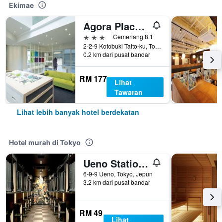
Ekimae
Agora Place Tokyo Asakusa
3 bintang
Cemerlang 8.1
2-2-9 Kotobuki Taito-ku, Tokyo, Jepun
0.2 km dari pusat bandar
RM 177
Lihat
Tawaran
Lihat lebih banyak hotel berdekatan
Hotel murah di Tokyo
Ueno Station Hostel Oriental 1 Male Only
6-9-9 Ueno, Tokyo, Jepun
3.2 km dari pusat bandar
RM 49
Lihat