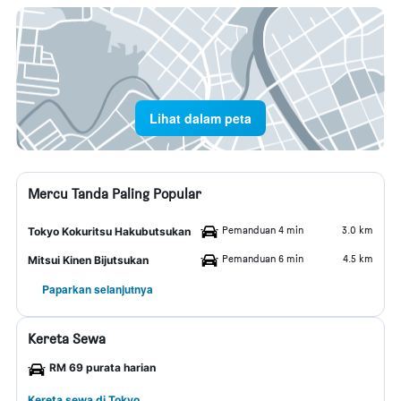
Lihat dalam peta
Mercu Tanda Paling Popular
Pemanduan 4 min
3.0 km
Tokyo Kokuritsu Hakubutsukan
Pemanduan 6 min
4.5 km
Mitsui Kinen Bijutsukan
Paparkan selanjutnya
Kereta Sewa
RM 69 purata harian
Kereta sewa di Tokyo