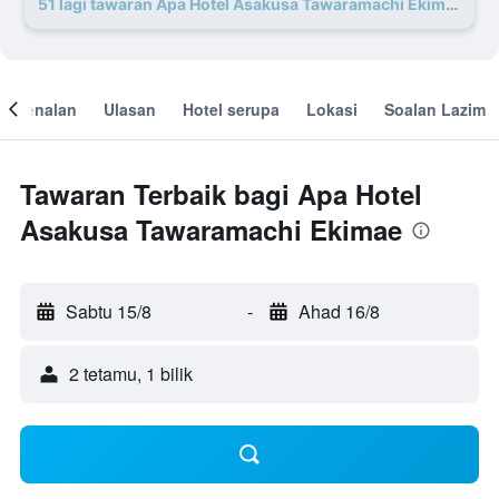
51 lagi tawaran Apa Hotel Asakusa Tawaramachi Ekimae
engenalan
Ulasan
Hotel serupa
Lokasi
Soalan Lazim
Tawaran Terbaik bagi Apa Hotel
Asakusa Tawaramachi Ekimae
Sabtu 15/8
-
Ahad 16/8
2 tetamu, 1 bilik