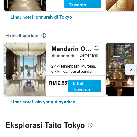
Tawaran
Lihat hotel termurah di Tokyo
Hotel disyorkan
Mandarin Oriental, Tokyo
5 bintang
Cemerlang
9.3
2-1-1 Nihonbashi Muromachi, Tokyo, Jepun
0.7 km dari pusat bandar
RM 2,557
Lihat
Tawaran
Lihat hotel lain yang disyorkan
Eksplorasi Taitō Tokyo