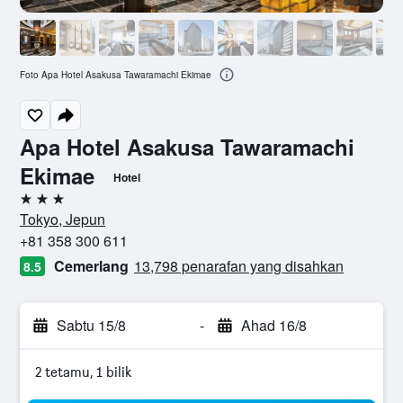
Foto Apa Hotel Asakusa Tawaramachi Ekimae
Apa Hotel Asakusa Tawaramachi
Ekimae
Hotel
3 bintang
Tokyo, Jepun
+81 358 300 611
Cemerlang
13,798 penarafan yang disahkan
8.5
Sabtu 15/8
-
Ahad 16/8
2 tetamu, 1 bilik