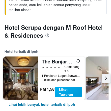
carian anda, atau keluarkan semua penyaring untuk
melihat ulasan.
Hotel Serupa dengan M Roof Hotel
& Residences
Hotel terbaik di Ipoh
The Banjaran Hotsprings Retreat
5 bintang
Cemerlang
9.6
1 Persiaran Lagun Sunway 3, Ipoh, Malaysia
0.0 km dari pusat bandar
RM 1,583
Lihat
Tawaran
Lihat lebih banyak hotel terbaik di Ipoh