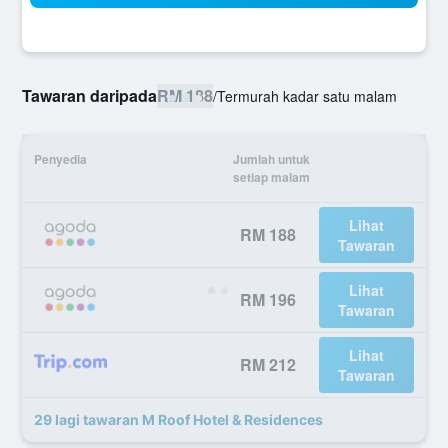
Tawaran daripada
RM 188
/
Termurah kadar satu malam
Penyedia
Jumlah untuk
setiap malam
Lihat
RM 188
Tawaran
Lihat
RM 196
Tawaran
Lihat
RM 212
Tawaran
29 lagi tawaran M Roof Hotel & Residences