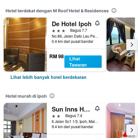
Hotel terdekat dengan M Roof Hotel & Residences
De Hotel Ipoh
3 bintang
Bagus 7.7
No.86, Jalan Dato Lau Pak Khuan, Ipoh, Malaysia
0.4 km dari pusat bandar
RM 98
Lihat
Tawaran
Lihat lebih banyak hotel berdekatan
Hotel murah di Ipoh
Sun Inns Hotel Sunway City Ipoh
2 bintang
Bagus 7.4
6 Jalan Sc1 1/3, Ipoh, Malaysia
9.4 km dari pusat bandar