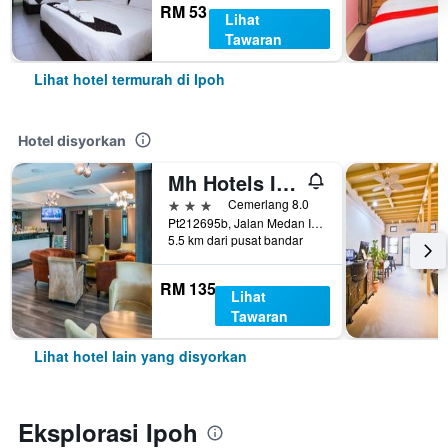
RM 53
Lihat
Tawaran
Lihat hotel termurah di Ipoh
Hotel disyorkan
Mh Hotels Ipoh
3 bintang
Cemerlang 8.0
Pt212695b, Jalan Medan Ipoh 1a, Medan Ipoh Bistari, Ipoh, Malaysia
5.5 km dari pusat bandar
RM 135
Lihat
Tawaran
Lihat hotel lain yang disyorkan
Eksplorasi Ipoh