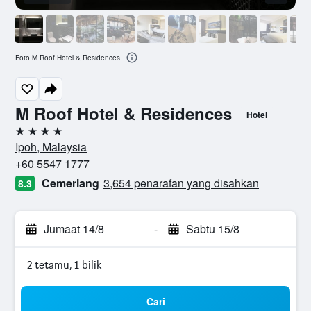
Foto M Roof Hotel & Residences
M Roof Hotel & Residences
Hotel
4 bintang
Ipoh, Malaysia
+60 5547 1777
Cemerlang
3,654 penarafan yang disahkan
8.3
Jumaat 14/8
-
Sabtu 15/8
2 tetamu, 1 bilik
Cari