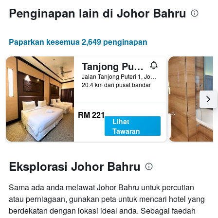
1
paksi
Penginapan lain di Johor Bahru
paksi
X
Y
yang
yang
memaparkan
memaparkan
Paparkan kesemua 2,649 penginapan
bilangan
harga
hari
purata
sebelum
Tanjong Puteri Golf Resort - Malaysia
bilik
penginapan
hujung
Jalan Tanjong Puteri 1, Johor Bahru, Malaysia
Carta
minggu
20.4 km dari pusat bandar
mempunyai
ini
1
yang
paksi
ditemui
RM 221
Y
Lihat
dalam
yang
Tawaran
3
memaparkan
hari
harga
lalu
purata
Eksplorasi Johor Bahru
bilik
Sama ada anda melawat Johor Bahru untuk percutian
atau perniagaan, gunakan peta untuk mencari hotel yang
berdekatan dengan lokasi ideal anda. Sebagai faedah