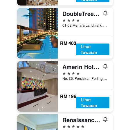
DoubleTree by Hilton Johor Bahru
4 bintang
01-02 Menara Landmark, No. 12, Johor Bahru, Malaysia
RM 403
Lihat
Tawaran
Amerin Hotel Johor Bahru
4 bintang
No. 35, Persisiran Perling 1, Johor Bahru, Malaysia
RM 196
Lihat
Tawaran
Renaissance Johor Bahru Hotel
5 bintang