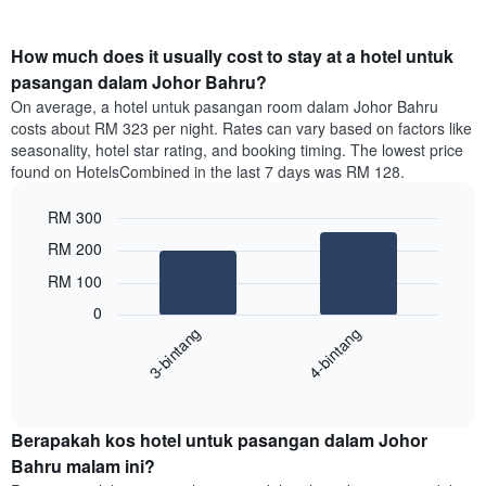
How much does it usually cost to stay at a hotel untuk
pasangan dalam Johor Bahru?
On average, a hotel untuk pasangan room dalam Johor Bahru
costs about RM 323 per night. Rates can vary based on factors like
seasonality, hotel star rating, and booking timing. The lowest price
found on HotelsCombined in the last 7 days was RM 128.
RM 300
Bar
Chart
RM 200
graphic.
chart
with
RM 100
2
0
bars.
3-bintang
4-bintang
Carta
berikut
End
of
menunjukkan
interactive
harga
chart
purata
Berapakah kos hotel untuk pasangan dalam Johor
untuk
Bahru malam ini?
bilik