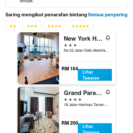
terbaik.
Semua penyaring
Saring mengikut penarafan bintang
New York Hotel Johor Bahru
3 bintang
No 22 Jalan Dato Abdullah Tahir, Johor Bahru, Malaysia
RM 164
Lihat
Tawaran
Grand Paragon Hotel Johor Bahru
4 bintang
18 Jalan Harimau Taman Century, Johor Bahru, Malaysia
RM 200
Lihat
Tawaran