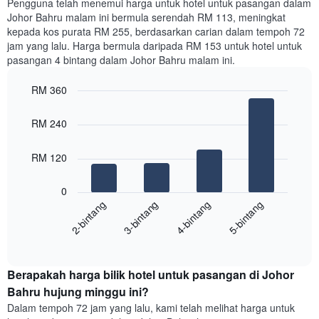
Pengguna telah menemui harga untuk hotel untuk pasangan dalam
double
Johor Bahru malam ini bermula serendah RM 113, meningkat
dalam
kepada kos purata RM 255, berdasarkan carian dalam tempoh 72
3
jam yang lalu. Harga bermula daripada RM 153 untuk hotel untuk
hari
pasangan 4 bintang dalam Johor Bahru malam ini.
lalu
yang
diagregatkan
RM 360
mengikut
Bar
Chart
penarafan
graphic.
chart
RM 240
with
bintang
4
Carta
bars.
mempunyai
RM 120
1
Carta
paksi
0
berikut
X
2-bintang
3-bintang
4-bintang
5-bintang
memaparkan
yang
harga
memaparkan
End
purata
kategori
of
satu
hotel
interactive
bilik
chart
mengikut
Berapakah harga bilik hotel untuk pasangan di Johor
malam
bintang.
ini
Bahru hujung minggu ini?
Carta
yang
mempunyai
Dalam tempoh 72 jam yang lalu, kami telah melihat harga untuk
ditemui