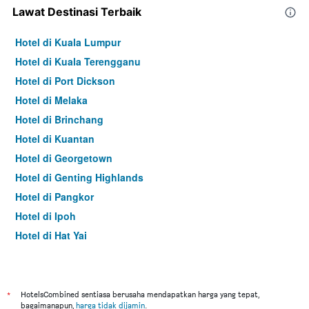
Lawat Destinasi Terbaik
Hotel di Kuala Lumpur
Hotel di Kuala Terengganu
Hotel di Port Dickson
Hotel di Melaka
Hotel di Brinchang
Hotel di Kuantan
Hotel di Georgetown
Hotel di Genting Highlands
Hotel di Pangkor
Hotel di Ipoh
Hotel di Hat Yai
Hotel di Kota Kinabalu
Hotel di Kuching
Hotel di Tokyo
*
HotelsCombined sentiasa berusaha mendapatkan harga yang tepat,
bagaimanapun,
harga tidak dijamin
.