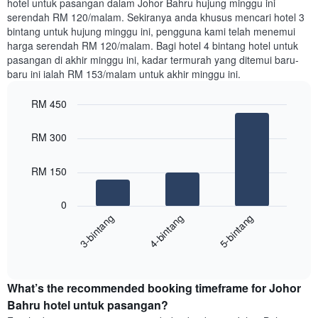
1
hotel untuk pasangan dalam Johor Bahru hujung minggu ini
dalam
paksi
serendah RM 120/malam. Sekiranya anda khusus mencari hotel 3
3
Y
bintang untuk hujung minggu ini, pengguna kami telah menemui
hari
yang
harga serendah RM 120/malam. Bagi hotel 4 bintang hotel untuk
lalu
memaparkan
pasangan di akhir minggu ini, kadar termurah yang ditemui baru-
yang
harga
baru ini ialah RM 153/malam untuk akhir minggu ini.
diagregatkan
purata
mengikut
bilik
RM 450
penarafan
double
bintang
Bar
dalam
Chart
Carta
graphic.
chart
3
RM 300
with
mempunyai
hari
3
1
lalu
bars.
RM 150
paksi
X
Carta
yang
0
berikut
menunjukkan
4-bintang
5-bintang
3-bintang
memaparkan
kategori
purata
hotel
End
harga
mengikut
of
bilik
interactive
bintang.
hujung
chart
Carta
What’s the recommended booking timeframe for Johor
minggu
mempunyai
ini
Bahru hotel untuk pasangan?
1
yang