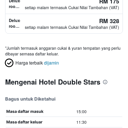
RM 175
Deluxe
tidak
room,
setiap malam termasuk Cukai Nilai Tambahan (VAT)
diketahui
1
katil
RM 328
Deluxe
queen
room,
setiap malam termasuk Cukai Nilai Tambahan (VAT)
jenis
katil
tidak
*
Jumlah termasuk anggaran cukai & yuran tempatan yang perlu
diketahui
dibayar semasa daftar keluar.
Harga terbaik
dijamin
Mengenai Hotel Double Stars
Bagus untuk Diketahui
15:00
Masa daftar masuk
11:30
Masa daftar keluar