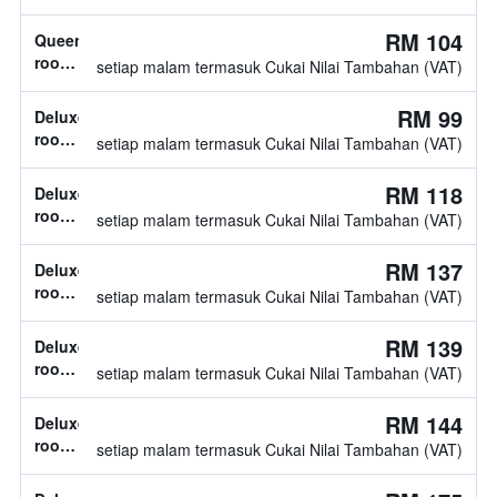
jenis
katil
RM 104
Queen
tidak
room,
setiap malam termasuk Cukai Nilai Tambahan (VAT)
diketahui
1
katil
RM 99
Deluxe
queen
room,
setiap malam termasuk Cukai Nilai Tambahan (VAT)
jenis
katil
RM 118
Deluxe
tidak
room,
setiap malam termasuk Cukai Nilai Tambahan (VAT)
diketahui
jenis
katil
RM 137
Deluxe
tidak
room,
setiap malam termasuk Cukai Nilai Tambahan (VAT)
diketahui
jenis
katil
RM 139
Deluxe
tidak
room,
setiap malam termasuk Cukai Nilai Tambahan (VAT)
diketahui
jenis
katil
RM 144
Deluxe
tidak
room,
setiap malam termasuk Cukai Nilai Tambahan (VAT)
diketahui
jenis
katil