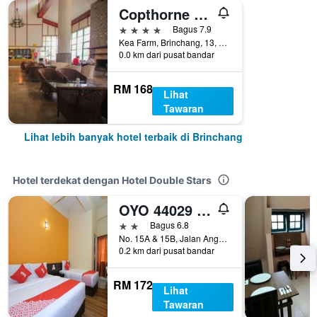
Copthorne Hotel Cameron Highlands
4 bintang
Bagus 7.9
Kea Farm, Brinchang, 13, Brinchang, Malaysia
0.0 km dari pusat bandar
RM 168
Lihat
Tawaran
Lihat lebih banyak hotel terbaik di Brinchang
Hotel terdekat dengan Hotel Double Stars
OYO 44029 Tudor Home Inn
2 bintang
Bagus 6.8
No. 15A & 15B, Jalan Angsana Satu, Brinchang, Malaysia
0.2 km dari pusat bandar
RM 172
Lihat
Tawaran