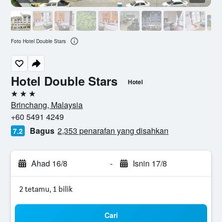
Foto Hotel Double Stars
Hotel Double Stars
Hotel
3 bintang
Brinchang, Malaysia
+60 5491 4249
Bagus
2,353 penarafan yang disahkan
7.2
Ahad 16/8
-
Isnin 17/8
2 tetamu, 1 bilik
Cari