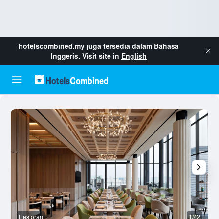
hotelscombined.my
juga tersedia dalam Bahasa
Inggeris. Visit site in
English
Restoran
1/42