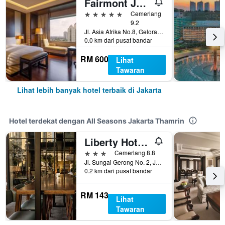
Fairmont Jakarta
5 bintang
Cemerlang
9.2
Jl. Asia Afrika No.8, Gelora Bung Karno, Jakarta, Indonesia
0.0 km dari pusat bandar
RM 600
Lihat
Tawaran
Lihat lebih banyak hotel terbaik di Jakarta
Hotel terdekat dengan All Seasons Jakarta Thamrin
Liberty Hotel Thamrin Jakarta
3 bintang
Cemerlang 8.8
Jl. Sungai Gerong No. 2, Jakarta, Indonesia
0.2 km dari pusat bandar
RM 143
Lihat
Tawaran