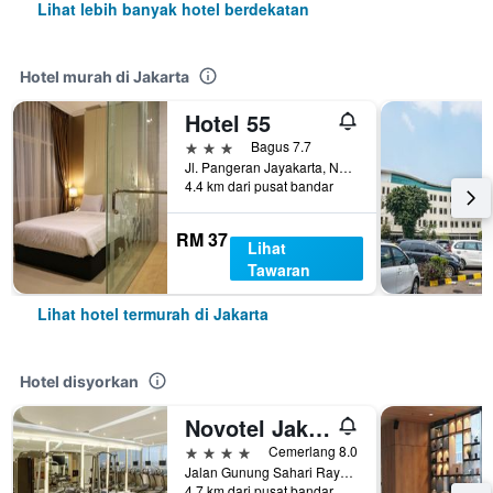
Lihat lebih banyak hotel berdekatan
Hotel murah di Jakarta
Hotel 55
3 bintang
Bagus 7.7
Jl. Pangeran Jayakarta, No. 8, Mangga Dua, Jakarta, Indonesia
4.4 km dari pusat bandar
RM 37
Lihat
Tawaran
Lihat hotel termurah di Jakarta
Hotel disyorkan
Novotel Jakarta Mangga Dua Square
4 bintang
Cemerlang 8.0
Jalan Gunung Sahari Raya No 1, Jakarta, Indonesia
4.7 km dari pusat bandar