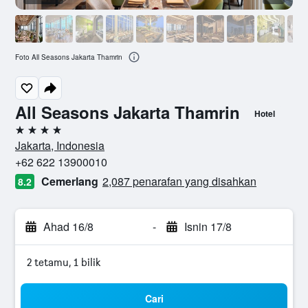
Foto All Seasons Jakarta Thamrin
All Seasons Jakarta Thamrin
Hotel
4 bintang
Jakarta, Indonesia
+62 622 13900010
Cemerlang
2,087 penarafan yang disahkan
8.2
Ahad 16/8
-
Isnin 17/8
2 tetamu, 1 bilik
Cari