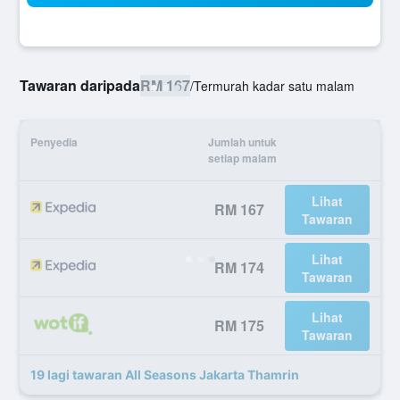
Tawaran daripada
RM 167
/
Termurah kadar satu malam
Penyedia
Jumlah untuk
setiap malam
Lihat
RM 167
Tawaran
Lihat
RM 174
Tawaran
Lihat
RM 175
Tawaran
19 lagi tawaran All Seasons Jakarta Thamrin