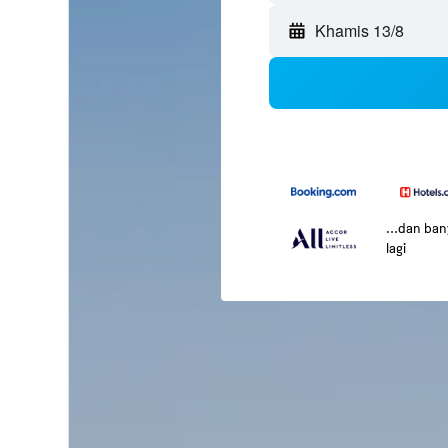
Khamis 13/8
...dan ba
lagi