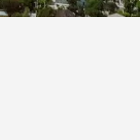
Vx The Fifty - Hostel
285/2-4 Sukhumvit Soi 50, Bangkok, Thailand
9.1 km dari pusat bandar
Wifi Percuma