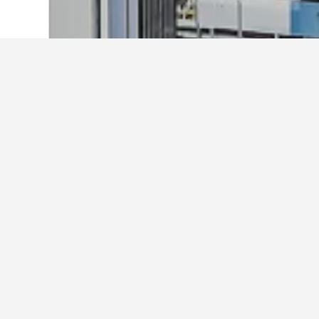
Laman Utama
Thailand
73,742
Centra
Penginapan lain
Paparkan kesemua 8,597 pengi
In 
0.3 k