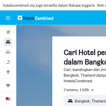
hotelscombined.my
juga tersedia dalam Bahasa Inggeris. Visit s
Penerbangan
Hotel
Cari Hotel p
Sewaan Kereta
dalam Bangk
Pakej
Cari, bandingkan dan jim
Eksplorasi
Bangkok, Thailand darip
HotelsCombined.
Perjalanan
2 tetamu, 1 bilik
Melayu
Bangkok, Thailan