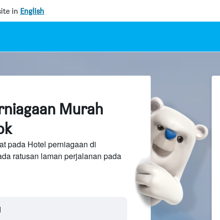
ite in
English
erniagaan Murah
ok
at pada Hotel perniagaan di
ada ratusan laman perjalanan pada
d