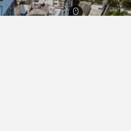
l Thailand
15,280
Bangkok
8,597
Hotel Perniagaan di Bangkok
 di Bangkok, Thailand
napan
a Box Hostel
55/39 Soi Kolit Phayathai Rd, Phaya Thai, Bangkok, Thailand
m dari pusat bandar
Wifi Percuma
Penyaman Udara