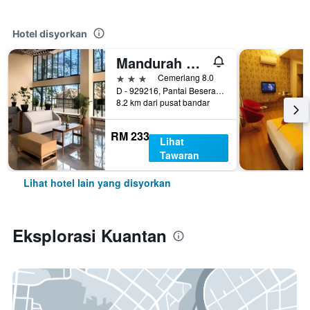
Hotel disyorkan
Mandurah Hotel
3 bintang
Cemerlang 8.0
D - 929216, Pantai Beserah,Jalan Kuantan - Kemaman, Pahang, Kuantan, Malaysia
8.2 km dari pusat bandar
RM 233
Lihat
Tawaran
Lihat hotel lain yang disyorkan
Eksplorasi Kuantan