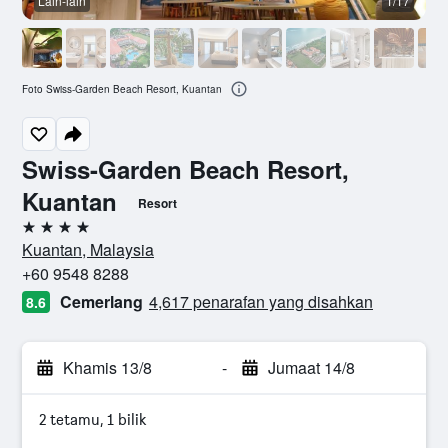
Lain-lain
1/17
L
Foto Swiss-Garden Beach Resort, Kuantan
Swiss-Garden Beach Resort,
Kuantan
Resort
4 bintang
Kuantan, Malaysia
+60 9548 8288
Cemerlang
4,617 penarafan yang disahkan
8.6
Khamis 13/8
-
Jumaat 14/8
2 tetamu, 1 bilik