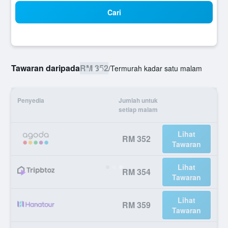
Cari
Tawaran daripada
RM 352
/
Termurah kadar satu malam
Penyedia
Jumlah untuk
setiap malam
Lihat
RM 352
Tawaran
Lihat
RM 354
Tawaran
Lihat
RM 359
Tawaran