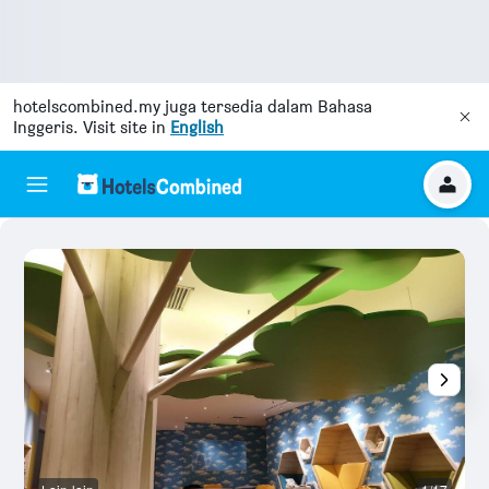
hotelscombined.my
juga tersedia dalam Bahasa
Inggeris. Visit site in
English