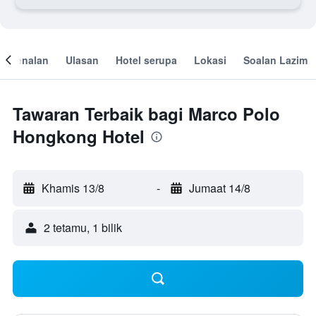
engenalan
Ulasan
Hotel serupa
Lokasi
Soalan Lazim
Tawaran Terbaik bagi Marco Polo
Hongkong Hotel
Khamis 13/8
-
Jumaat 14/8
2 tetamu, 1 bilik