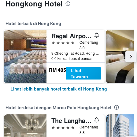
Hongkong Hotel
Hotel terbaik di Hong Kong
Regal Airport Hotel
5 bintang
Cemerlang
8.0
9 Cheong Tat Road, Hong Kong, Hong Kong
0.0 km dari pusat bandar
RM 405
Lihat
Tawaran
Lihat lebih banyak hotel terbaik di Hong Kong
Hotel terdekat dengan Marco Polo Hongkong Hotel
The Langham Hong Kong
5 bintang
Cemerlang
8.8