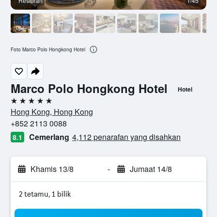
Restoran
1/45
Foto Marco Polo Hongkong Hotel
Marco Polo Hongkong Hotel
Hotel
5 bintang
Hong Kong, Hong Kong
+852 2113 0088
Cemerlang
4,112 penarafan yang disahkan
8.1
Khamis 13/8
-
Jumaat 14/8
2 tetamu, 1 bilik