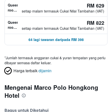
RM 629
Queen
room,
setiap malam termasuk Cukai Nilai Tambahan (VAT)
jenis
katil
RM 822
Queen
tidak
room,
setiap malam termasuk Cukai Nilai Tambahan (VAT)
diketahui
jenis
katil
64 lagi tawaran daripada RM 398
tidak
diketahui
*
Jumlah termasuk anggaran cukai & yuran tempatan yang perlu
dibayar semasa daftar keluar.
Harga terbaik
dijamin
Mengenai Marco Polo Hongkong
Hotel
Bagus untuk Diketahui