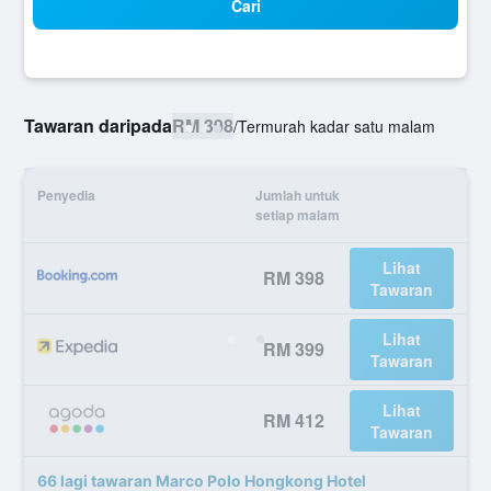
Cari
Tawaran daripada
RM 398
/
Termurah kadar satu malam
Penyedia
Jumlah untuk
setiap malam
Lihat
RM 398
Tawaran
Lihat
RM 399
Tawaran
Lihat
RM 412
Tawaran
66 lagi tawaran Marco Polo Hongkong Hotel