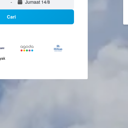
-
Jumaat 14/8
Cari
nyak