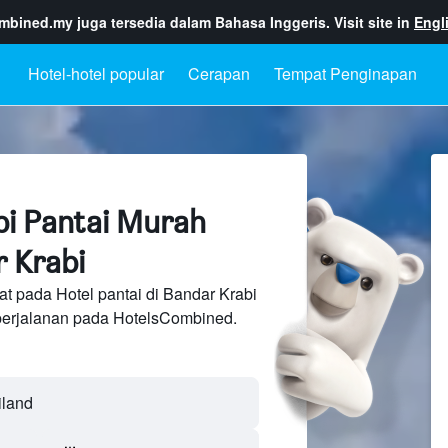
ombined.my
juga tersedia dalam Bahasa Inggeris. Visit site in
Engl
Hotel-hotel popular
Cerapan
Tempat Penginapan
pi Pantai Murah
 Krabi
at pada Hotel pantai di Bandar Krabi
perjalanan pada HotelsCombined.