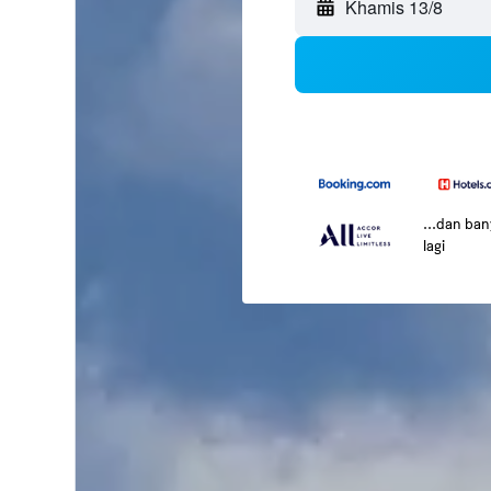
Khamis 13/8
...dan ba
lagi