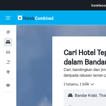
hotelsc
Penerbangan
Hotel
Cari Hotel Te
Sewaan Kereta
dalam Bandar
Pakej
Cari, bandingkan dan jim
Eksplorasi
daripada ratusan laman 
2 tetamu, 1 bilik
Perjalanan