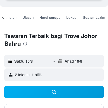
engenalan
Ulasan
Hotel serupa
Lokasi
Soalan Lazim
Tawaran Terbaik bagi Trove Johor
Bahru
Sabtu 15/8
-
Ahad 16/8
2 tetamu, 1 bilik