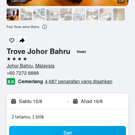
Lain-lain
1/9
L
Foto Trove Johor Bahru
Trove Johor Bahru
Hotel
4 bintang
Johor Bahru, Malaysia
+60 7272 8888
Cemerlang
4,687 penarafan yang disahkan
8.0
Sabtu 15/8
-
Ahad 16/8
2 tetamu, 1 bilik
Cari