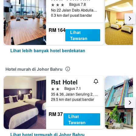
3 bintang
Bagus 7.8
No 22 Jalan Dato Abdullah Tahir, Johor Bahru, Malaysia
0.3 km dari pusat bandar
RM 164
Lihat
Tawaran
Lihat lebih banyak hotel berdekatan
Hotel murah di Johor Bahru
Rst Hotel
2 bintang
Bagus 7.1
35 & 36, Jalan Seruling 2, Taman Sri Kulai Baru 2, Johor Bahru, Malaysia
29.5 km dari pusat bandar
RM 37
Lihat
Tawaran
Lihat hotel termurah di Johor Bahru