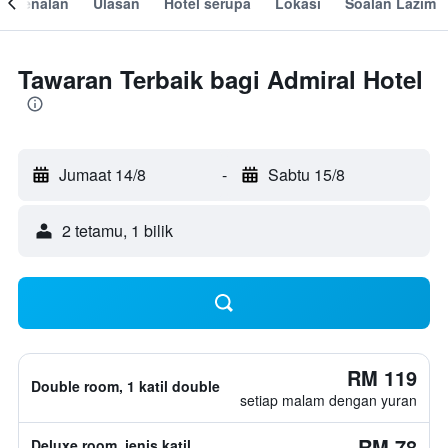
engenalan
Ulasan
Hotel serupa
Lokasi
Soalan Lazim
Tawaran Terbaik bagi Admiral Hotel
Jumaat 14/8
-
Sabtu 15/8
2 tetamu, 1 bilik
RM 119
Double room, 1 katil double
setiap malam dengan yuran
RM 78
Deluxe room, jenis katil