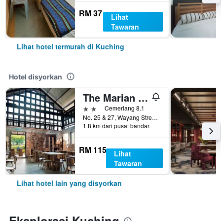
RM 37
Lihat
Tawaran
Lihat hotel termurah di Kuching
Hotel disyorkan
The Marian Boutique Lodging House
2 bintang
Cemerlang 8.1
No. 25 & 27, Wayang Street, Kuching, Malaysia
1.8 km dari pusat bandar
RM 115
Lihat
Tawaran
Lihat hotel lain yang disyorkan
Eksplorasi Kuching