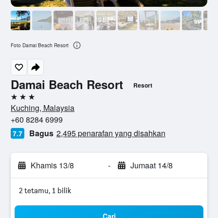
Foto Damai Beach Resort
Damai Beach Resort
Resort
3 bintang
Kuching, Malaysia
+60 8284 6999
Bagus
2,495 penarafan yang disahkan
7.7
Khamis 13/8
-
Jumaat 14/8
2 tetamu, 1 bilik
Cari