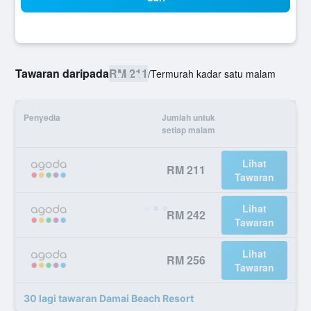
Tawaran daripada
RM 211
/
Termurah kadar satu malam
Penyedia
Jumlah untuk
setiap malam
Lihat
RM 211
Tawaran
Lihat
RM 242
Tawaran
Lihat
RM 256
Tawaran
30 lagi tawaran Damai Beach Resort