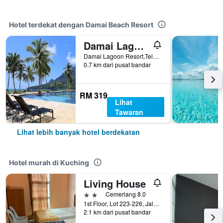
Hotel terdekat dengan Damai Beach Resort
Damai Lagoon Resort
Damai Lagoon Resort,Teluk Penyuk Santubong, Kuching, Malaysia
0.7 km dari pusat bandar
RM 319
Lihat
Tawaran
Lihat lebih banyak hotel berdekatan
Hotel murah di Kuching
Living House
2 bintang
Cemerlang 8.0
1st Floor, Lot 223-226, Jalan Ban Hock, Kuching, Malaysia
2.1 km dari pusat bandar