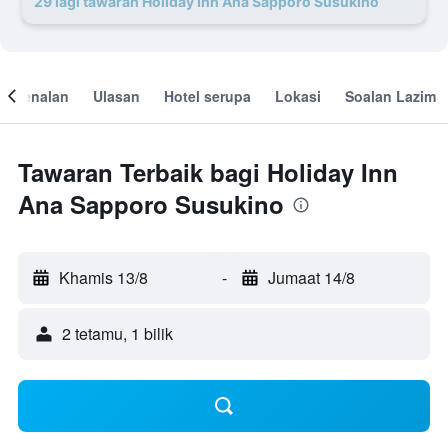
29 lagi tawaran Holiday Inn Ana Sapporo Susukino
engenalan
Ulasan
Hotel serupa
Lokasi
Soalan Lazim
Tawaran Terbaik bagi Holiday Inn
Ana Sapporo Susukino
Khamis 13/8
-
Jumaat 14/8
2 tetamu, 1 bilik