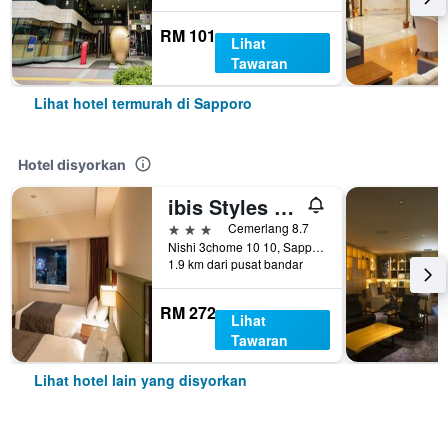
RM 101
Lihat
Tawaran
Lihat hotel termurah di Sapporo
Hotel disyorkan
ibis Styles Sapporo
3 bintang
Cemerlang 8.7
Nishi 3chome 10 10, Sapporo, Jepun
1.9 km dari pusat bandar
RM 272
Lihat
Tawaran
Lihat hotel lain yang disyorkan