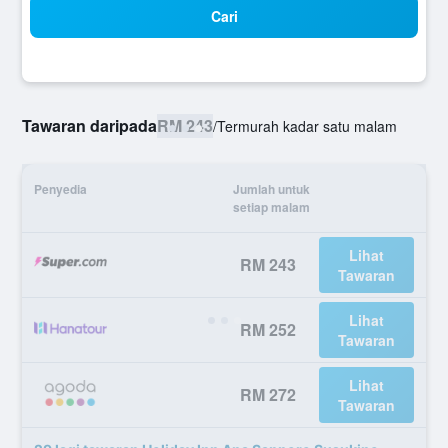
Cari
Tawaran daripada
RM 243
/
Termurah kadar satu malam
Penyedia
Jumlah untuk
setiap malam
Lihat
RM 243
Tawaran
Lihat
RM 252
Tawaran
Lihat
RM 272
Tawaran