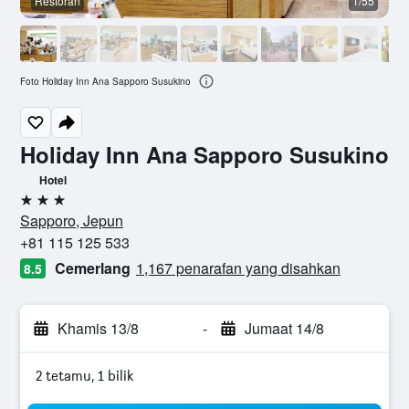
Restoran
1/55
B
Foto Holiday Inn Ana Sapporo Susukino
Holiday Inn Ana Sapporo Susukino
Hotel
3 bintang
Sapporo, Jepun
+81 115 125 533
Cemerlang
1,167 penarafan yang disahkan
8.5
Khamis 13/8
-
Jumaat 14/8
2 tetamu, 1 bilik