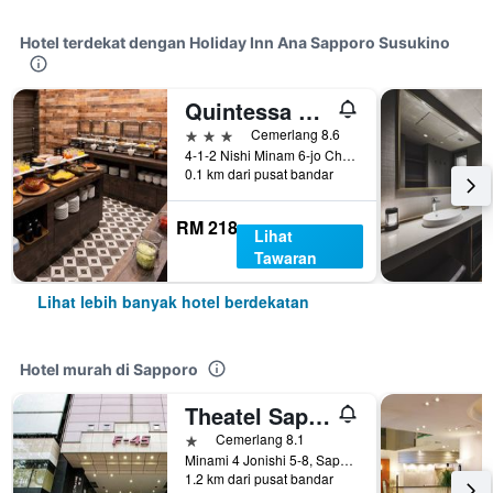
Hotel terdekat dengan Holiday Inn Ana Sapporo Susukino
Quintessa Hotel Sapporo Susukino
3 bintang
Cemerlang 8.6
4-1-2 Nishi Minam 6-jo Chuo-ku, Sapporo, Jepun
0.1 km dari pusat bandar
RM 218
Lihat
Tawaran
Lihat lebih banyak hotel berdekatan
Hotel murah di Sapporo
Theatel Sapporo
1 bintang
Cemerlang 8.1
Minami 4 Jonishi 5-8, Sapporo, Jepun
1.2 km dari pusat bandar