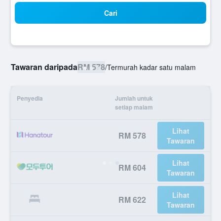
Cari
Tawaran daripada
RM 578
/
Termurah kadar satu malam
Penyedia
Jumlah untuk
setiap malam
Lihat
RM 578
Tawaran
Lihat
RM 604
Tawaran
Lihat
RM 622
Tawaran