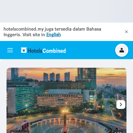
hotelscombined.my
juga tersedia dalam Bahasa
Inggeris. Visit site in
English