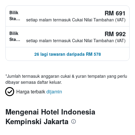
RM 691
Bilik
Standard,
setiap malam termasuk Cukai Nilai Tambahan (VAT)
jenis
katil
RM 992
Bilik
tidak
Standard,
setiap malam termasuk Cukai Nilai Tambahan (VAT)
diketahui
jenis
katil
26 lagi tawaran daripada RM 578
tidak
diketahui
*
Jumlah termasuk anggaran cukai & yuran tempatan yang perlu
dibayar semasa daftar keluar.
Harga terbaik
dijamin
Mengenai Hotel Indonesia
Kempinski Jakarta