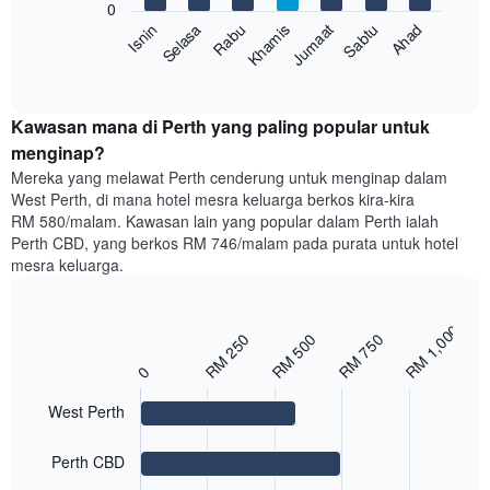
Carta
0
memaparkan
mempunyai
Sabtu
Khamis
Selasa
Ahad
Jumaat
Rabu
Isnin
harga
Carta
1
purata
berikut
End
paksi
of
bilik
memaparkan
Y
interactive
double
harga
chart
yang
dalam
purata
Kawasan mana di Perth yang paling popular untuk
memaparkan
3
bilik
menginap?
harga
hari
setiap
purata
Mereka yang melawat Perth cenderung untuk menginap dalam
lalu
hari
bilik
West Perth, di mana hotel mesra keluarga berkos kira-kira
dalam
RM 580/malam. Kawasan lain yang popular dalam Perth ialah
seminggu
Perth CBD, yang berkos RM 746/malam pada purata untuk hotel
Carta
mesra keluarga.
mempunyai
1
paksi
RM 1,000
X
Bar
Chart
RM 250
RM 500
RM 750
yang
graphic.
chart
0
with
memaparkan
3
hari
bars.
West Perth
dalam
seminggu.
Carta
Carta
Perth CBD
berikut
mempunyai