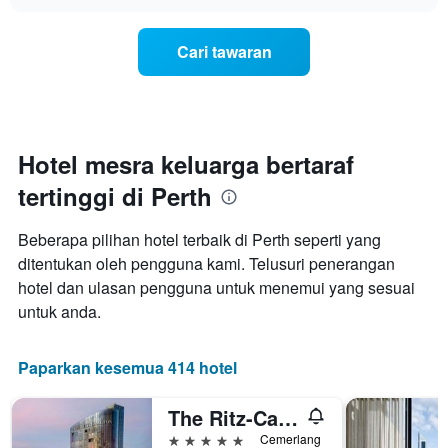
bilik
chart
memaparkan
berubah
kategori
menjelang
hotel
Cari tawaran
tarikh
mengikut
menginap
bintang.
Carta
Carta
mempunyai
mempunyai
1
1
paksi
Hotel mesra keluarga bertaraf
paksi
X
Y
tertinggi di Perth
yang
yang
memaparkan
memaparkan
bilangan
harga
Beberapa pilihan hotel terbaik di Perth seperti yang
hari
purata
ditentukan oleh pengguna kami. Telusuri penerangan
sebelum
bilik
hotel dan ulasan pengguna untuk menemui yang sesuai
penginapan
hujung
Carta
untuk anda.
minggu
mempunyai
ini
1
yang
paksi
Paparkan kesemua 414 hotel
ditemui
Y
dalam
yang
3
The Ritz-Carlton, Perth
memaparkan
hari
harga
5 bintang
Cemerlang
lalu