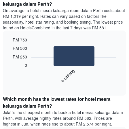
keluarga dalam Perth?
On average, a hotel mesra keluarga room dalam Perth costs about
RM 1,219 per night. Rates can vary based on factors like
seasonality, hotel star rating, and booking timing. The lowest price
found on HotelsCombined in the last 7 days was RM 581.
RM 750
Bar
Chart
RM 500
graphic.
chart
with
RM 250
1
0
bar.
4-bintang
Carta
berikut
End
of
menunjukkan
interactive
harga
chart
purata
Which month has the lowest rates for hotel mesra
untuk
keluarga dalam Perth?
bilik
Julai is the cheapest month to book a hotel mesra keluarga dalam
double
Perth, with average nightly rates around RM 562. Prices are
dalam
highest in Jun, when rates rise to about RM 2,574 per night.
3