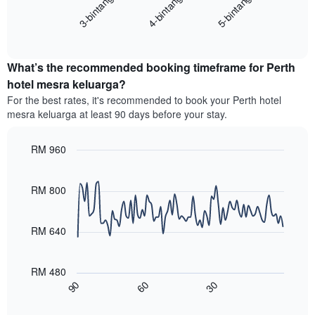
4-bintang
5-bintang
3-bintang
memaparkan
kategori
purata
hotel
End
harga
mengikut
of
bilik
interactive
bintang.
hujung
chart
Carta
What’s the recommended booking timeframe for Perth
minggu
mempunyai
ini
hotel mesra keluarga?
1
yang
paksi
For the best rates, it's recommended to book your Perth hotel
ditemui
Y
mesra keluarga at least 90 days before your stay.
dalam
yang
3
memaparkan
hari
RM 960
harga
lalu
purata
Line
Chart
yang
graphic.
chart
bilik
diagregatkan
with
RM 800
malam
90
mengikut
ini
data
penarafan
yang
points.
bintang
RM 640
ditemui
Carta
dalam
Carta
mempunyai
3
berikut
1
RM 480
hari
menunjukkan
paksi
90
60
30
lalu
bagaimana
End
X
of
harga
yang
interactive