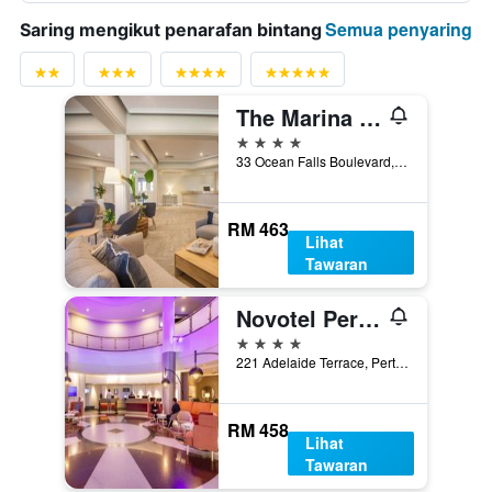
Semua penyaring
Saring mengikut penarafan bintang
The Marina Hotel - Mindarie
4 bintang
33 Ocean Falls Boulevard, Perth, WA, Australia
RM 463
Lihat
Tawaran
Novotel Perth Langley
4 bintang
221 Adelaide Terrace, Perth, WA, Australia
RM 458
Lihat
Tawaran