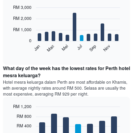
hari
RM 3,000
lalu
yang
Bar
Chart
RM 2,000
graphic.
diagregatkan
chart
with
mengikut
12
RM 1,000
penarafan
bars.
bintang
0
Carta
Carta
Mei
Nov
Mac
Sep
Jul
Jan
mempunyai
berikut
End
1
of
memaparkan
paksi
interactive
harga
chart
X
purata
What day of the week has the lowest rates for Perth hotel
yang
bilik
mesra keluarga?
memaparkan
setiap
kategori
Hotel mesra keluarga dalam Perth are most affordable on Khamis,
bulan
hotel
with average nightly rates around RM 500. Selasa are usually the
Carta
mengikut
most expensive, averaging RM 929 per night.
mempunyai
bintang.
1
Carta
RM 1,200
paksi
mempunyai
X
Bar
Chart
1
RM 800
graphic.
yang
chart
paksi
with
memaparkan
RM 400
Y
7
bulan.
yang
bars.