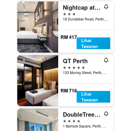
Nightcap at Wanneroo Tavern
3 bintang
18 Dundebar Road, Perth, WA, Australia
RM 417
Lihat
Tawaran
QT Perth
5 bintang
133 Murray Street, Perth, WA, Australia
RM 716
Lihat
Tawaran
DoubleTree by Hilton Perth Waterfront
4 bintang
1 Barrack Square, Perth, WA, Australia