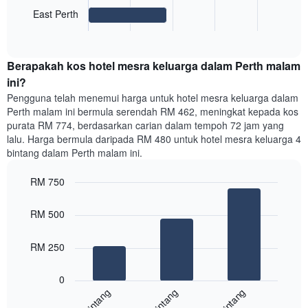
memaparkan
1
harga
East Perth
paksi
End
purata
Y
of
bilik
yang
interactive
untuk
chart
memaparkan
Berapakah kos hotel mesra keluarga dalam Perth malam
kawasan
purata
paling
ini?
harga
popular
bilik
Pengguna telah menemui harga untuk hotel mesra keluarga dalam
Carta
Perth malam ini bermula serendah RM 462, meningkat kepada kos
mempunyai
purata RM 774, berdasarkan carian dalam tempoh 72 jam yang
1
lalu. Harga bermula daripada RM 480 untuk hotel mesra keluarga 4
paksi
bintang dalam Perth malam ini.
X
yang
RM 750
memaparkan
harga
Bar
Chart
graphic.
chart
purata
RM 500
with
bilik
3
Carta
bars.
RM 250
mempunyai
1
Carta
paksi
0
berikut
Y
4-bintang
5-bintang
3-bintang
memaparkan
yang
harga