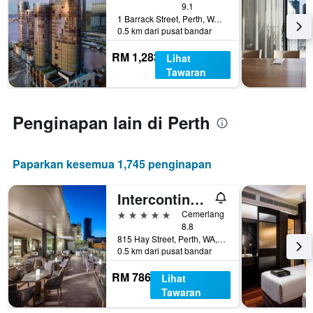
purata
9.1
1 Barrack Street, Perth, WA, Australia
bilik
0.5 km dari pusat bandar
RM 1,283
Lihat
Tawaran
Penginapan lain di Perth
Paparkan kesemua 1,745 penginapan
Intercontinental Hotels Perth City Centre By IHG
5 bintang
Cemerlang
8.8
815 Hay Street, Perth, WA, Australia
0.5 km dari pusat bandar
RM 786
Lihat
Tawaran