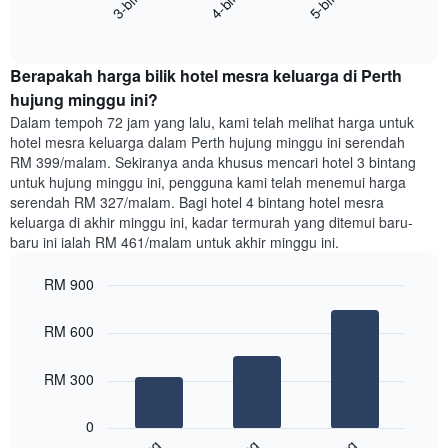
memaparkan
End
purata
kawasan
of
satu
interactive
paling
bilik
chart
popular
Berapakah harga bilik hotel mesra keluarga di Perth
malam
ini
hujung minggu ini?
yang
Dalam tempoh 72 jam yang lalu, kami telah melihat harga untuk
ditemui
hotel mesra keluarga dalam Perth hujung minggu ini serendah
dalam
RM 399/malam. Sekiranya anda khusus mencari hotel 3 bintang
3
untuk hujung minggu ini, pengguna kami telah menemui harga
hari
serendah RM 327/malam. Bagi hotel 4 bintang hotel mesra
lalu
keluarga di akhir minggu ini, kadar termurah yang ditemui baru-
yang
baru ini ialah RM 461/malam untuk akhir minggu ini.
diagregatkan
mengikut
RM 900
penarafan
bintang
Bar
Chart
Carta
graphic.
chart
RM 600
with
mempunyai
3
1
bars.
RM 300
paksi
X
Carta
yang
0
berikut
menunjukkan