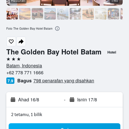
Restoran
1/60
L
Foto The Golden Bay Hotel Batam
The Golden Bay Hotel Batam
Hotel
3 bintang
Batam, Indonesia
+62 778 771 1666
Bagus
798 penarafan yang disahkan
7.9
Ahad 16/8
-
Isnin 17/8
2 tetamu, 1 bilik