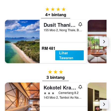
4 bintang
4+ bintang
Dusit Thani Krabi Beach Resort
155 Moo 2, Nong Thale, Bandar Krabi, Thailand
RM 481
Lihat
Tawaran
3 bintang
3 bintang
Kokotel Krabi Ao Nang
3 bintang
Cemerlang 8.2
143 Moo 2, Tambol Ao Nang, Bandar Krabi, Thailand