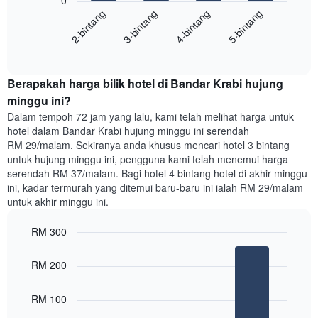
0
berikut
Carta
2-bintang
3-bintang
4-bintang
5-bintang
memaparkan
mempunyai
harga
1
End
purata
paksi
of
satu
interactive
Y
bilik
chart
yang
Berapakah harga bilik hotel di Bandar Krabi hujung
malam
memaparkan
ini
minggu ini?
purata
yang
Dalam tempoh 72 jam yang lalu, kami telah melihat harga untuk
harga
ditemui
hotel dalam Bandar Krabi hujung minggu ini serendah
bilik
dalam
RM 29/malam. Sekiranya anda khusus mencari hotel 3 bintang
3
untuk hujung minggu ini, pengguna kami telah menemui harga
hari
serendah RM 37/malam. Bagi hotel 4 bintang hotel di akhir minggu
lalu
ini, kadar termurah yang ditemui baru-baru ini ialah RM 29/malam
yang
untuk akhir minggu ini.
diagregatkan
mengikut
RM 300
penarafan
bintang
Bar
Chart
Carta
graphic.
chart
RM 200
with
mempunyai
3
1
bars.
RM 100
paksi
X