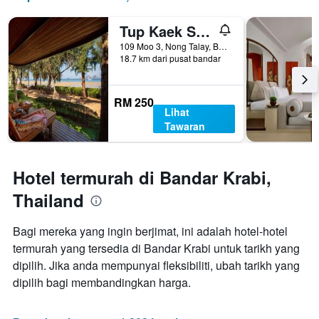
3
Y
hari
yang
Tup Kaek Sunset Beach Resort
lalu
memaparkan
harga
109 Moo 3, Nong Talay, Bandar Krabi, Thailand
18.7 km dari pusat bandar
purata
bilik
RM 250
Lihat
Tawaran
Hotel termurah di Bandar Krabi,
Thailand
Bagi mereka yang ingin berjimat, ini adalah hotel-hotel
termurah yang tersedia di Bandar Krabi untuk tarikh yang
dipilih. Jika anda mempunyai fleksibiliti, ubah tarikh yang
dipilih bagi membandingkan harga.