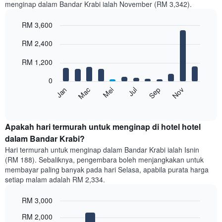
menginap dalam Bandar Krabi ialah November (RM 3,342).
RM 3,600
Bar
Chart
RM 2,400
graphic.
chart
with
12
RM 1,200
bars.
0
Carta
Mei
Nov
Mac
Sep
Jul
Jan
berikut
End
of
memaparkan
interactive
harga
chart
purata
Apakah hari termurah untuk menginap di hotel hotel
bilik
dalam Bandar Krabi?
setiap
Hari termurah untuk menginap dalam Bandar Krabi ialah Isnin
bulan
(RM 188). Sebaliknya, pengembara boleh menjangkakan untuk
Carta
membayar paling banyak pada hari Selasa, apabila purata harga
mempunyai
setiap malam adalah RM 2,334.
1
paksi
RM 3,000
X
yang
Bar
Chart
RM 2,000
memaparkan
graphic.
chart