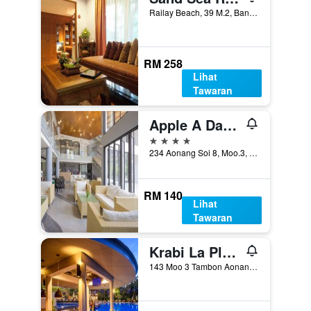
Railay Beach, 39 M.2, Bandar Krabi, Thailand
RM 258
Lihat
Tawaran
Apple A Day Resort
4 bintang
234 Aonang Soi 8, Moo.3, Bandar Krabi, Thailand
RM 140
Lihat
Tawaran
Krabi La Playa Resort
143 Moo 3 Tambon Aonang A.Muang, Bandar Krabi, Thailand