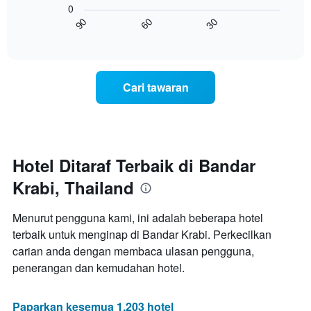
lalu
0
X
menunjukkan
60
30
90
yang
bagaimana
End
memaparkan
of
harga
interactive
kategori
bilik
chart
hotel
berubah
mengikut
menjelang
Cari tawaran
bintang.
tarikh
Carta
menginap
mempunyai
Carta
1
mempunyai
paksi
1
Y
paksi
Hotel Ditaraf Terbaik di Bandar
yang
X
memaparkan
Krabi, Thailand
yang
harga
memaparkan
purata
bilangan
Menurut pengguna kami, ini adalah beberapa hotel
bilik
hari
hujung
terbaik untuk menginap di Bandar Krabi. Perkecilkan
sebelum
minggu
carian anda dengan membaca ulasan pengguna,
penginapan
ini
Carta
penerangan dan kemudahan hotel.
yang
mempunyai
ditemui
1
dalam
paksi
Paparkan kesemua 1,203 hotel