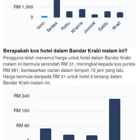
with
bulan.
RM 1,000
7
Carta
bars.
mempunyai
0
1
Sabtu
Khamis
Selasa
Ahad
Jumaat
Rabu
Isnin
Carta
paksi
berikut
End
Y
of
memaparkan
yang
interactive
harga
chart
memaparkan
purata
Berapakah kos hotel dalam Bandar Krabi malam ini?
harga
bilik
Pengguna telah menemui harga untuk hotel dalam Bandar Krabi
purata
setiap
bilik
malam ini bermula serendah RM 31, meningkat kepada kos purata
hari
RM 981, berdasarkan carian dalam tempoh 72 jam yang lalu.
dalam
Harga bermula daripada RM 31 untuk hotel 4 bintang dalam
seminggu
Bandar Krabi malam ini.
Carta
mempunyai
RM 240
1
paksi
Bar
Chart
graphic.
chart
X
RM 160
with
yang
4
memaparkan
bars.
RM 80
hari
dalam
Carta
seminggu.