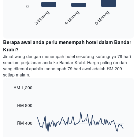
Carta
yang
0
berikut
menunjukkan
4-bintang
5-bintang
3-bintang
memaparkan
kategori
purata
hotel
End
harga
mengikut
of
bilik
interactive
bintang.
hujung
chart
Carta
Berapa awal anda perlu menempah hotel dalam Bandar
minggu
mempunyai
ini
Krabi?
1
yang
paksi
Jimat wang dengan menempah hotel sekurang-kurangnya 79 hari
ditemui
Y
sebelum perjalanan anda ke Bandar Krabi. Harga paling rendah
dalam
yang
yang ditemui apabila menempah 79 hari awal adalah RM 209
3
memaparkan
setiap malam.
hari
harga
lalu
purata
RM 1,200
yang
bilik
diagregatkan
Line
Chart
malam
graphic.
chart
mengikut
ini
with
RM 800
penarafan
yang
90
bintang
ditemui
data
Carta
points.
dalam
RM 400
mempunyai
3
1
Carta
hari
paksi
berikut