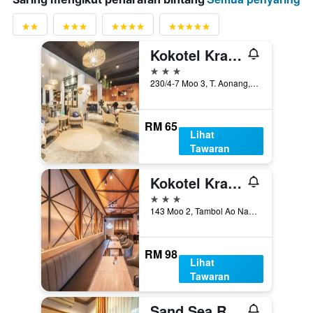
Kokotel Krabi Oasis
3 bintang
230/4-7 Moo 3, T. Aonang, Bandar Krabi, Thailand
RM 65
Lihat
Tawaran
Kokotel Krabi Ao Nang
3 bintang
143 Moo 2, Tambol Ao Nang, Bandar Krabi, Thailand
RM 98
Lihat
Tawaran
Sand Sea Resort