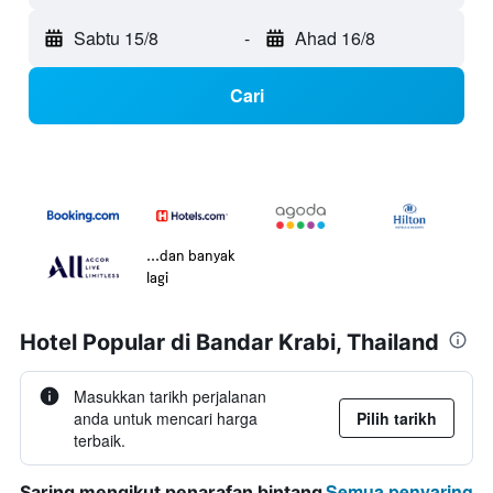
Sabtu 15/8
-
Ahad 16/8
Cari
...dan banyak
lagi
Hotel Popular di Bandar Krabi, Thailand
Masukkan tarikh perjalanan
anda untuk mencari harga
Pilih tarikh
terbaik.
Semua penyaring
Saring mengikut penarafan bintang