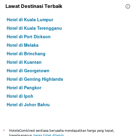
Lawat Destinasi Terbaik
Hotel di Kuala Lumpur
Hotel di Kuala Terengganu
Hotel di Port Dickson
Hotel di Melaka
Hotel di Brinchang
Hotel di Kuantan
Hotel di Georgetown
Hotel di Genting Highlands
Hotel di Pangkor
Hotel di Ipoh
Hotel di Johor Bahru
Hotel di Kota Kinabalu
Hotel di Kuching
Hotel di Tokyo
*
HotelsCombined sentiasa berusaha mendapatkan harga yang tepat,
bagaimanapun,
harga tidak dijamin
.