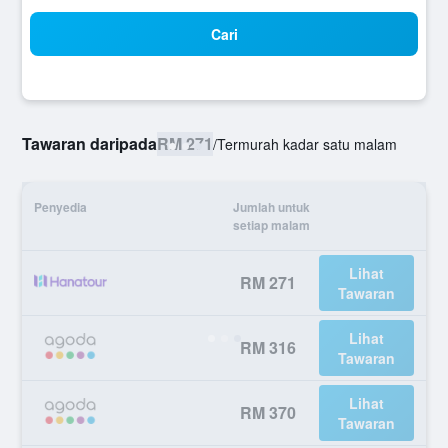
Cari
Tawaran daripada
RM 271
/
Termurah kadar satu malam
Penyedia
Jumlah untuk
setiap malam
Lihat
RM 271
Tawaran
Lihat
RM 316
Tawaran
Lihat
RM 370
Tawaran