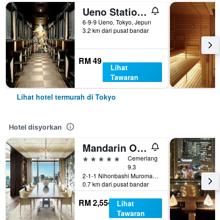
Ueno Station Hostel Oriental 1 Male Only
6-9-9 Ueno, Tokyo, Jepun
3.2 km dari pusat bandar
RM 49
Lihat
Tawaran
Lihat hotel termurah di Tokyo
Hotel disyorkan
Mandarin Oriental, Tokyo
5 bintang
Cemerlang
9.3
2-1-1 Nihonbashi Muromachi, Tokyo, Jepun
0.7 km dari pusat bandar
RM 2,554
Lihat
Tawaran