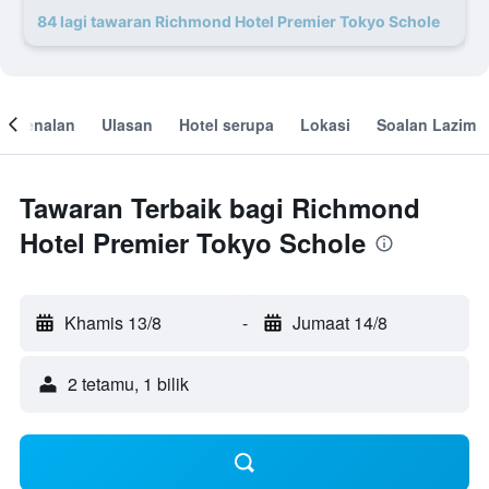
84 lagi tawaran Richmond Hotel Premier Tokyo Schole
engenalan
Ulasan
Hotel serupa
Lokasi
Soalan Lazim
Tawaran Terbaik bagi Richmond
Hotel Premier Tokyo Schole
Khamis 13/8
-
Jumaat 14/8
2 tetamu, 1 bilik