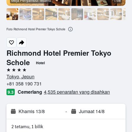
Meja Penyambut Tetamu
1/58
B
Foto Richmond Hotel Premier Tokyo Schole
Richmond Hotel Premier Tokyo
Schole
Hotel
4 bintang
Tokyo, Jepun
+81 358 190 731
Cemerlang
4,535 penarafan yang disahkan
9.3
Khamis 13/8
-
Jumaat 14/8
2 tetamu, 1 bilik