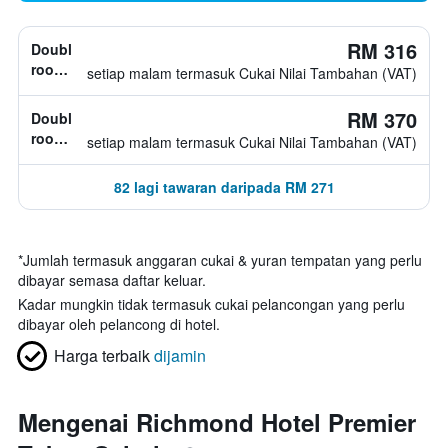
RM 316
Double
room,
setiap malam termasuk Cukai Nilai Tambahan (VAT)
jenis
katil
RM 370
Double
tidak
room,
setiap malam termasuk Cukai Nilai Tambahan (VAT)
diketahui
jenis
katil
82 lagi tawaran daripada RM 271
tidak
diketahui
*
Jumlah termasuk anggaran cukai & yuran tempatan yang perlu
dibayar semasa daftar keluar.
Kadar mungkin tidak termasuk cukai pelancongan yang perlu
dibayar oleh pelancong di hotel.
Harga terbaik
dijamin
Mengenai Richmond Hotel Premier