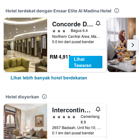
Hotel terdekat dengan Emaar Elite Al Madina Hotel
Concorde Dar Al Khair
3 bintang
Bagus 6.4
Northern Central Area, Madinah, Arab Saudi
0.0 km dari pusat bandar
RM 4,911
Lihat
Tawaran
Lihat lebih banyak hotel berdekatan
Hotel disyorkan
Intercontinental Hotels Dar Al Iman Madinah By IHG
5 bintang
Cemerlang
8.9
2657-Badaah, Unit No:10, Madinah, Arab Saudi
0.1 km dari pusat bandar