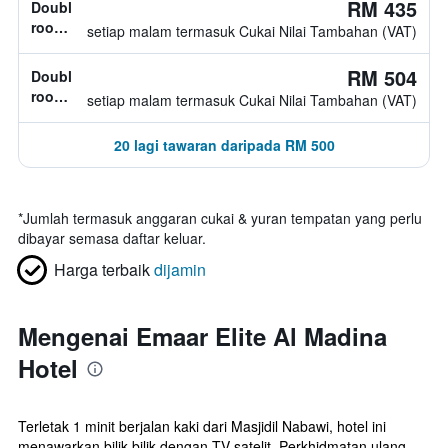
RM 435
Double
room,
setiap malam termasuk Cukai Nilai Tambahan (VAT)
jenis
katil
RM 504
Double
tidak
room,
setiap malam termasuk Cukai Nilai Tambahan (VAT)
diketahui
jenis
katil
20 lagi tawaran daripada RM 500
tidak
diketahui
*
Jumlah termasuk anggaran cukai & yuran tempatan yang perlu
dibayar semasa daftar keluar.
Harga terbaik
dijamin
Mengenai Emaar Elite Al Madina
Hotel
Terletak 1 minit berjalan kaki dari Masjidil Nabawi, hotel ini
menawarkan bilik-bilik dengan TV satelit. Perkhidmatan ulang-