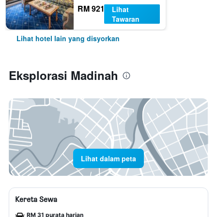
RM 921
Lihat
Tawaran
Lihat hotel lain yang disyorkan
Eksplorasi Madinah
Lihat dalam peta
Kereta Sewa
RM 31 purata harian