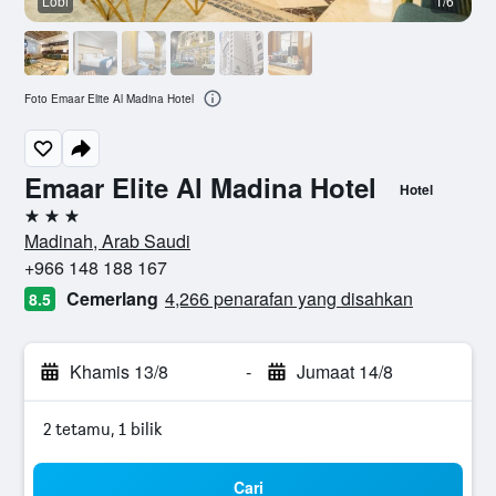
Lobi
1/6
B
Foto Emaar Elite Al Madina Hotel
Emaar Elite Al Madina Hotel
Hotel
3 bintang
Madinah, Arab Saudi
+966 148 188 167
Cemerlang
4,266 penarafan yang disahkan
8.5
Khamis 13/8
-
Jumaat 14/8
2 tetamu, 1 bilik
Cari