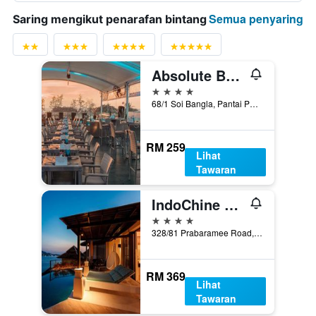
Semua penyaring
Saring mengikut penarafan bintang
Absolute Bangla Suites
4 bintang
68/1 Soi Bangla, Pantai Patong, Thailand
RM 259
Lihat
Tawaran
IndoChine Resort and Villas
4 bintang
328/81 Prabaramee Road, Pantai Patong, Thailand
RM 369
Lihat
Tawaran