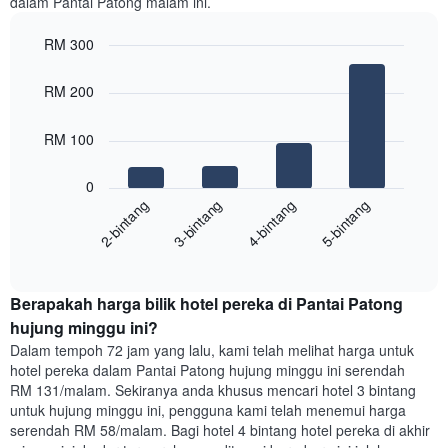
dalam Pantai Patong malam ini.
mempunyai
1
paksi
RM 300
X
Bar
Chart
yang
graphic.
chart
RM 200
with
memaparkan
4
hari
bars.
dalam
RM 100
seminggu.
Carta
Carta
0
berikut
mempunyai
2-bintang
3-bintang
4-bintang
5-bintang
memaparkan
1
harga
paksi
End
purata
Y
of
satu
yang
interactive
bilik
chart
memaparkan
Berapakah harga bilik hotel pereka di Pantai Patong
malam
purata
ini
hujung minggu ini?
harga
yang
bilik
Dalam tempoh 72 jam yang lalu, kami telah melihat harga untuk
ditemui
hotel pereka dalam Pantai Patong hujung minggu ini serendah
dalam
RM 131/malam. Sekiranya anda khusus mencari hotel 3 bintang
3
untuk hujung minggu ini, pengguna kami telah menemui harga
hari
serendah RM 58/malam. Bagi hotel 4 bintang hotel pereka di akhir
lalu