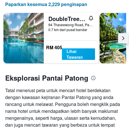
Paparkan kesemua 2,229 penginapan
DoubleTree by Hilton Phuket Banthai Resort (SHA Plus+)
94 Thaveewong Road, Pantai Patong, Thailand
0.7 km dari pusat bandar
RM 405
Lihat
Tawaran
Eksplorasi Pantai Patong
Tatal menerusi peta untuk mencari hotel berdekatan
dengan kawasan kejiranan Pantai Patong yang anda
rancang untuk melawat. Pengguna boleh mengklik pada
nama hotel untuk mendapatkan lebih banyak maklumat
mengenainya, seperti harga, ulasan serta kemudahan,
dan juga mencari tawaran yang berbeza untuk tempat