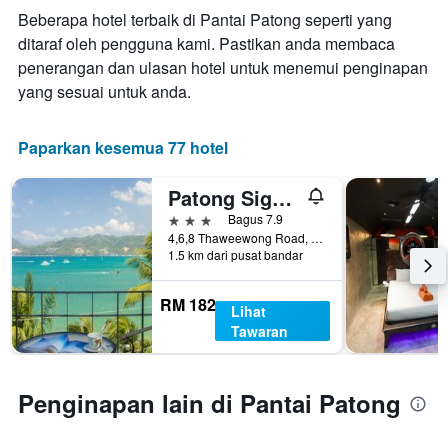
bilangan
harga
Beberapa hotel terbaik di Pantai Patong seperti yang
hari
purata
ditaraf oleh pengguna kami. Pastikan anda membaca
sebelum
bilik
penerangan dan ulasan hotel untuk menemui penginapan
penginapan
hujung
Carta
yang sesuai untuk anda.
minggu
mempunyai
ini
1
yang
paksi
Paparkan kesemua 77 hotel
ditemui
Y
dalam
yang
3
Patong Signature Boutique Hotel
memaparkan
hari
harga
3 bintang
Bagus 7.9
lalu
purata
4,6,8 Thaweewong Road, Pantai Patong, Thailand
1.5 km dari pusat bandar
bilik
RM 182
Lihat
Tawaran
Penginapan lain di Pantai Patong