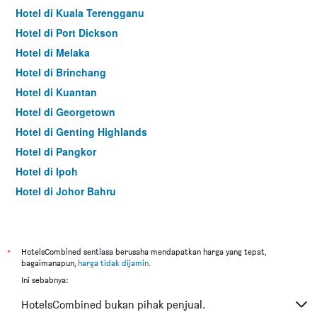
Hotel di Kuala Terengganu
Hotel di Port Dickson
Hotel di Melaka
Hotel di Brinchang
Hotel di Kuantan
Hotel di Georgetown
Hotel di Genting Highlands
Hotel di Pangkor
Hotel di Ipoh
Hotel di Johor Bahru
Hotel di Hat Yai
Hotel di Kota Kinabalu
Hotel di Kuching
*
HotelsCombined sentiasa berusaha mendapatkan harga yang tepat,
bagaimanapun,
harga tidak dijamin
.
Hotel di Tokyo
Ini sebabnya:
Hotel di Batu Feringgi
HotelsCombined bukan pihak penjual.
Hotel di Bangkok