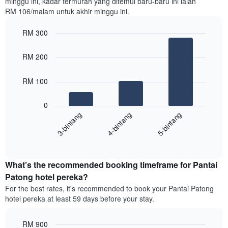
minggu ini, kadar termurah yang ditemui baru-baru ini ialah
yang
RM 106/malam untuk akhir minggu ini.
diagregatkan
mengikut
RM 300
penarafan
bintang
Bar
Chart
Carta
graphic.
chart
RM 200
with
mempunyai
3
1
bars.
RM 100
paksi
X
Carta
yang
0
berikut
menunjukkan
4-bintang
5-bintang
3-bintang
memaparkan
kategori
purata
hotel
End
harga
mengikut
of
bilik
interactive
bintang.
hujung
chart
Carta
What’s the recommended booking timeframe for Pantai
minggu
mempunyai
ini
Patong hotel pereka?
1
yang
paksi
For the best rates, it's recommended to book your Pantai Patong
ditemui
Y
hotel pereka at least 59 days before your stay.
dalam
yang
3
memaparkan
hari
RM 900
harga