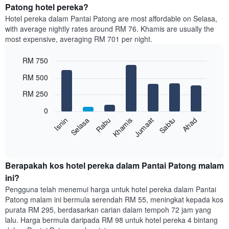
Patong hotel pereka?
Hotel pereka dalam Pantai Patong are most affordable on Selasa,
with average nightly rates around RM 76. Khamis are usually the
most expensive, averaging RM 701 per night.
RM 750
Bar
Chart
RM 500
graphic.
chart
with
RM 250
7
bars.
0
Rabu
Khamis
Jumaat
Sabtu
Ahad
Isnin
Selasa
Carta
berikut
End
of
memaparkan
interactive
harga
chart
purata
Berapakah kos hotel pereka dalam Pantai Patong malam
bilik
ini?
setiap
Pengguna telah menemui harga untuk hotel pereka dalam Pantai
hari
Patong malam ini bermula serendah RM 55, meningkat kepada kos
dalam
purata RM 295, berdasarkan carian dalam tempoh 72 jam yang
seminggu
lalu. Harga bermula daripada RM 98 untuk hotel pereka 4 bintang
Carta