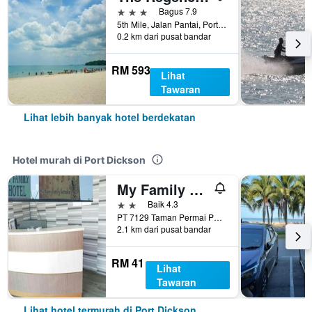
3 bintang
Bagus 7.9
5th Mile, Jalan Pantai, Port Dickson, Malaysia
0.2 km dari pusat bandar
RM 593
Lihat
Tawaran
Lihat lebih banyak hotel berdekatan
Hotel murah di Port Dickson
My Family Hotel
2 bintang
Baik 4.3
PT 7129 Taman Permai Park, Port Dickson, Malaysia
2.1 km dari pusat bandar
RM 41
Lihat
Tawaran
Lihat hotel termurah di Port Dickson