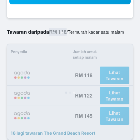
Tawaran daripada
RM 118
/
Termurah kadar satu malam
Penyedia
Jumlah untuk
setiap malam
Lihat
RM 118
Tawaran
Lihat
RM 122
Tawaran
Lihat
RM 145
Tawaran
18 lagi tawaran The Grand Beach Resort