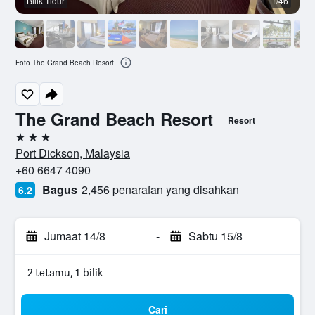
Bilik Tidur
1/46
Foto The Grand Beach Resort
The Grand Beach Resort
Resort
3 bintang
Port Dickson, Malaysia
+60 6647 4090
Bagus
2,456 penarafan yang disahkan
6.2
Jumaat 14/8
-
Sabtu 15/8
2 tetamu, 1 bilik
Cari