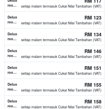
RM 117
Deluxe
room,
setiap malam termasuk Cukai Nilai Tambahan (VAT)
jenis
katil
RM 123
Deluxe
tidak
room,
setiap malam termasuk Cukai Nilai Tambahan (VAT)
diketahui
jenis
katil
RM 134
Deluxe
tidak
room,
setiap malam termasuk Cukai Nilai Tambahan (VAT)
diketahui
2
katil
RM 146
Deluxe
twin
room,
setiap malam termasuk Cukai Nilai Tambahan (VAT)
jenis
katil
RM 151
Deluxe
tidak
room,
setiap malam termasuk Cukai Nilai Tambahan (VAT)
diketahui
jenis
katil
RM 155
Deluxe
tidak
room,
setiap malam termasuk Cukai Nilai Tambahan (VAT)
diketahui
2
katil
RM 158
Deluxe
twin
room,
setiap malam termasuk Cukai Nilai Tambahan (VAT)