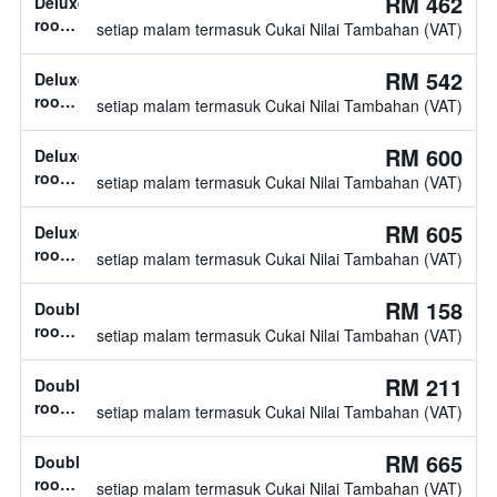
RM 462
Deluxe
tidak
room,
setiap malam termasuk Cukai Nilai Tambahan (VAT)
diketahui
jenis
katil
RM 542
Deluxe
tidak
room,
setiap malam termasuk Cukai Nilai Tambahan (VAT)
diketahui
jenis
katil
RM 600
Deluxe
tidak
room,
setiap malam termasuk Cukai Nilai Tambahan (VAT)
diketahui
jenis
katil
RM 605
Deluxe
tidak
room,
setiap malam termasuk Cukai Nilai Tambahan (VAT)
diketahui
jenis
katil
RM 158
Double
tidak
room,
setiap malam termasuk Cukai Nilai Tambahan (VAT)
diketahui
1
katil
RM 211
Double
twin
room,
setiap malam termasuk Cukai Nilai Tambahan (VAT)
jenis
katil
RM 665
Double
tidak
room,
setiap malam termasuk Cukai Nilai Tambahan (VAT)
diketahui