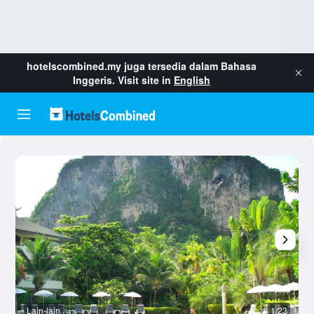
hotelscombined.my
juga tersedia dalam Bahasa
Inggeris. Visit site in
English
Lain-lain
1/23