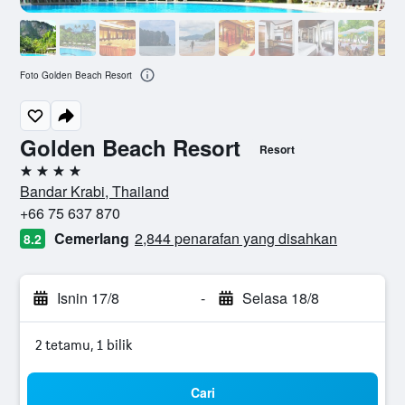
Foto Golden Beach Resort
Golden Beach Resort
Resort
4 bintang
Bandar Krabi, Thailand
+66 75 637 870
Cemerlang
2,844 penarafan yang disahkan
8.2
Isnin 17/8
-
Selasa 18/8
2 tetamu, 1 bilik
Cari