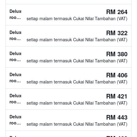
jenis
katil
RM 264
Deluxe
tidak
room,
setiap malam termasuk Cukai Nilai Tambahan (VAT)
diketahui
jenis
katil
RM 322
Deluxe
tidak
room,
setiap malam termasuk Cukai Nilai Tambahan (VAT)
diketahui
1
katil
RM 380
Deluxe
twin
room,
setiap malam termasuk Cukai Nilai Tambahan (VAT)
jenis
katil
RM 406
Deluxe
tidak
room,
setiap malam termasuk Cukai Nilai Tambahan (VAT)
diketahui
jenis
katil
RM 421
Deluxe
tidak
room,
setiap malam termasuk Cukai Nilai Tambahan (VAT)
diketahui
2
katil
RM 443
Deluxe
twin
room,
setiap malam termasuk Cukai Nilai Tambahan (VAT)
jenis
katil