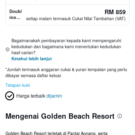
1
katil
RM 859
Double
double
room,
setiap malam termasuk Cukai Nilai Tambahan (VAT)
2
katil
twin
Bagaimanakah pembayaran kepada kami mempengaruhi
kedudukan dan bagaimana kami menentukan kedudukan
hasil carian?
Ketahui lebih lanjut
*
Jumlah termasuk anggaran cukai & yuran tempatan yang perlu
dibayar semasa daftar keluar.
Tetapan kuki
Harga terbaik
dijamin
Mengenai Golden Beach Resort
Golden Beach Resort terletak di Pantai Aonang, serta