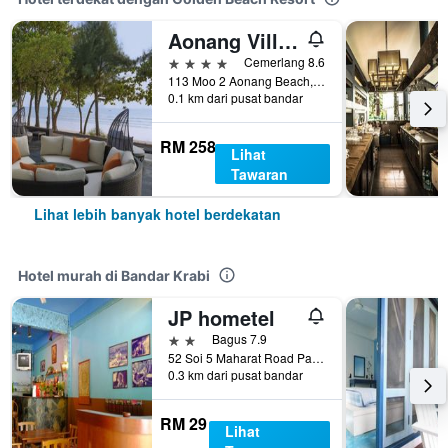
Aonang Villa Resort
4 bintang
Cemerlang 8.6
113 Moo 2 Aonang Beach, Bandar Krabi, Thailand
0.1 km dari pusat bandar
RM 258
Lihat
Tawaran
Lihat lebih banyak hotel berdekatan
Hotel murah di Bandar Krabi
JP hometel
2 bintang
Bagus 7.9
52 Soi 5 Maharat Road Pak Nam Muang, Bandar Krabi, Thailand
0.3 km dari pusat bandar
RM 29
Lihat