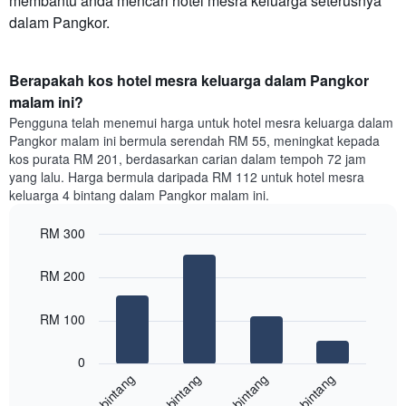
membantu anda mencari hotel mesra keluarga seterusnya
dalam Pangkor.
Berapakah kos hotel mesra keluarga dalam Pangkor
malam ini?
Pengguna telah menemui harga untuk hotel mesra keluarga dalam
Pangkor malam ini bermula serendah RM 55, meningkat kepada
kos purata RM 201, berdasarkan carian dalam tempoh 72 jam
yang lalu. Harga bermula daripada RM 112 untuk hotel mesra
keluarga 4 bintang dalam Pangkor malam ini.
RM 300
Bar
Chart
graphic.
chart
RM 200
with
4
bars.
RM 100
Carta
0
berikut
2-bintang
3-bintang
4-bintang
5-bintang
memaparkan
harga