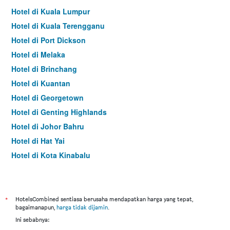
Hotel di Kuala Lumpur
Hotel di Kuala Terengganu
Hotel di Port Dickson
Hotel di Melaka
Hotel di Brinchang
Hotel di Kuantan
Hotel di Georgetown
Hotel di Genting Highlands
Hotel di Johor Bahru
Hotel di Hat Yai
Hotel di Kota Kinabalu
Hotel di Kuching
Hotel di Tokyo
Hotel di Batu Feringgi
*
HotelsCombined sentiasa berusaha mendapatkan harga yang tepat,
bagaimanapun,
harga tidak dijamin
.
Hotel di Bangkok
Ini sebabnya:
Hotel di Putrajaya