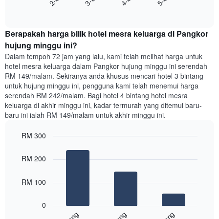
End
purata
of
satu
interactive
bilik
chart
Berapakah harga bilik hotel mesra keluarga di Pangkor
malam
ini
hujung minggu ini?
yang
Dalam tempoh 72 jam yang lalu, kami telah melihat harga untuk
ditemui
hotel mesra keluarga dalam Pangkor hujung minggu ini serendah
dalam
RM 149/malam. Sekiranya anda khusus mencari hotel 3 bintang
3
untuk hujung minggu ini, pengguna kami telah menemui harga
hari
serendah RM 242/malam. Bagi hotel 4 bintang hotel mesra
lalu
keluarga di akhir minggu ini, kadar termurah yang ditemui baru-
yang
baru ini ialah RM 149/malam untuk akhir minggu ini.
diagregatkan
mengikut
RM 300
penarafan
bintang
Bar
Chart
Carta
graphic.
chart
RM 200
with
mempunyai
3
1
bars.
RM 100
paksi
X
Carta
yang
0
berikut
menunjukkan
memaparkan