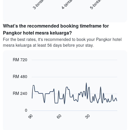
4-bintang
5-bintang
3-bintang
kategori
purata
hotel
End
harga
mengikut
of
bilik
interactive
bintang.
hujung
chart
Carta
What’s the recommended booking timeframe for
minggu
mempunyai
ini
Pangkor hotel mesra keluarga?
1
yang
paksi
For the best rates, it's recommended to book your Pangkor hotel
ditemui
Y
mesra keluarga at least 56 days before your stay.
dalam
yang
3
memaparkan
hari
RM 720
harga
lalu
purata
Line
Chart
yang
graphic.
chart
bilik
diagregatkan
with
RM 480
malam
90
mengikut
ini
data
penarafan
yang
points.
bintang
RM 240
ditemui
Carta
dalam
Carta
mempunyai
3
berikut
1
0
hari
menunjukkan
paksi
90
60
30
lalu
bagaimana
End
X
of
harga
yang
interactive
bilik
chart