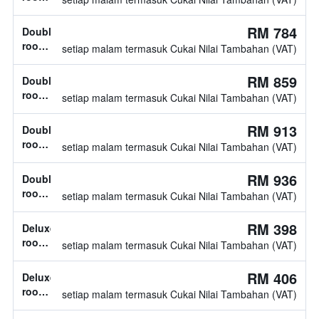
diketahui
1
katil
RM 784
Double
twin
room,
setiap malam termasuk Cukai Nilai Tambahan (VAT)
jenis
katil
RM 859
Double
tidak
room,
setiap malam termasuk Cukai Nilai Tambahan (VAT)
diketahui
jenis
katil
RM 913
Double
tidak
room,
setiap malam termasuk Cukai Nilai Tambahan (VAT)
diketahui
jenis
katil
RM 936
Double
tidak
room,
setiap malam termasuk Cukai Nilai Tambahan (VAT)
diketahui
jenis
katil
RM 398
Deluxe
tidak
room,
setiap malam termasuk Cukai Nilai Tambahan (VAT)
diketahui
1
katil
RM 406
Deluxe
double
room,
setiap malam termasuk Cukai Nilai Tambahan (VAT)
jenis