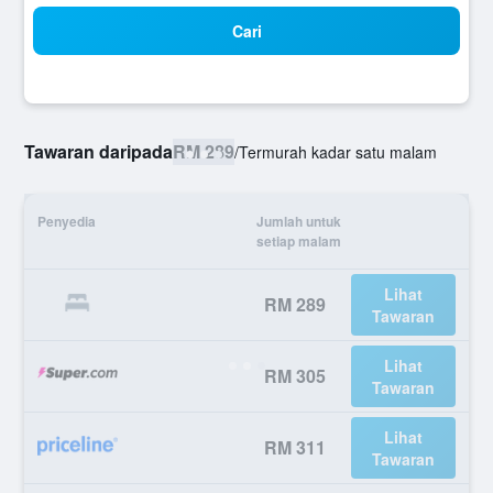
Cari
Tawaran daripada
RM 289
/
Termurah kadar satu malam
Penyedia
Jumlah untuk
setiap malam
Lihat
RM 289
Tawaran
Lihat
RM 305
Tawaran
Lihat
RM 311
Tawaran