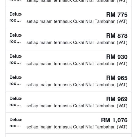
setiap malam termasuk Cukai Nilai Tambahan (VAT)
diketahui
jenis
katil
RM 775
Deluxe
tidak
room,
setiap malam termasuk Cukai Nilai Tambahan (VAT)
diketahui
1
katil
RM 878
Deluxe
double
room,
setiap malam termasuk Cukai Nilai Tambahan (VAT)
jenis
katil
RM 930
Deluxe
tidak
room,
setiap malam termasuk Cukai Nilai Tambahan (VAT)
diketahui
1
katil
RM 965
Deluxe
double
room,
setiap malam termasuk Cukai Nilai Tambahan (VAT)
jenis
katil
RM 969
Deluxe
tidak
room,
setiap malam termasuk Cukai Nilai Tambahan (VAT)
diketahui
jenis
katil
RM 1,076
Deluxe
tidak
room,
setiap malam termasuk Cukai Nilai Tambahan (VAT)
diketahui
1