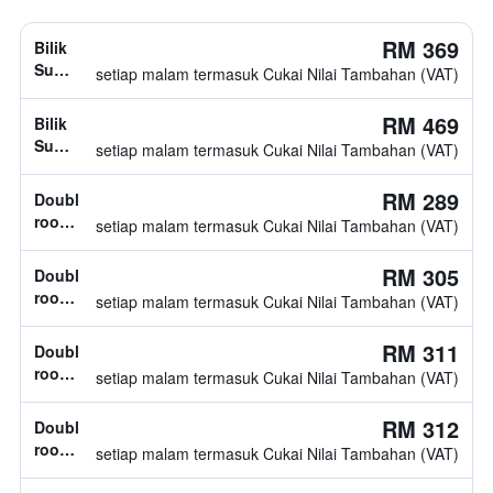
RM 369
Bilik
Superior,
setiap malam termasuk Cukai Nilai Tambahan (VAT)
jenis
katil
RM 469
Bilik
tidak
Superior,
setiap malam termasuk Cukai Nilai Tambahan (VAT)
diketahui
1
katil
RM 289
Double
twin
room,
setiap malam termasuk Cukai Nilai Tambahan (VAT)
1
katil
RM 305
Double
double
room,
setiap malam termasuk Cukai Nilai Tambahan (VAT)
jenis
katil
RM 311
Double
tidak
room,
setiap malam termasuk Cukai Nilai Tambahan (VAT)
diketahui
1
katil
RM 312
Double
double
room,
setiap malam termasuk Cukai Nilai Tambahan (VAT)
jenis