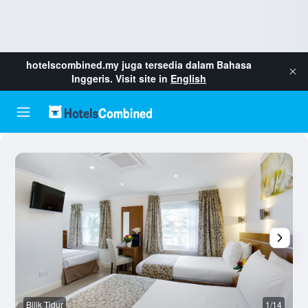
hotelscombined.my
juga tersedia dalam Bahasa
Inggeris. Visit site in
English
Bilik Tidur
1/14
L