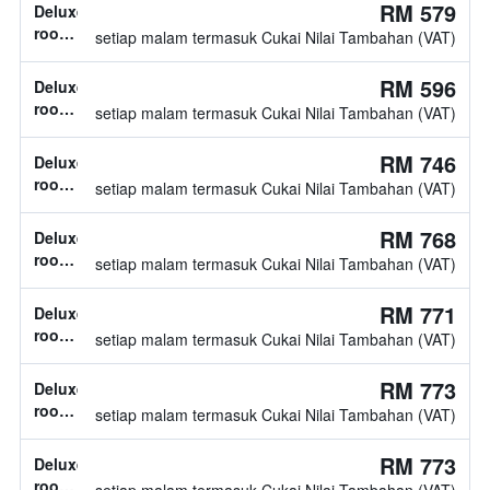
katil
RM 579
Deluxe
tidak
room,
setiap malam termasuk Cukai Nilai Tambahan (VAT)
diketahui
jenis
katil
RM 596
Deluxe
tidak
room,
setiap malam termasuk Cukai Nilai Tambahan (VAT)
diketahui
1
katil
RM 746
Deluxe
double
room,
setiap malam termasuk Cukai Nilai Tambahan (VAT)
1
katil
RM 768
Deluxe
double
room,
setiap malam termasuk Cukai Nilai Tambahan (VAT)
jenis
katil
RM 771
Deluxe
tidak
room,
setiap malam termasuk Cukai Nilai Tambahan (VAT)
diketahui
jenis
katil
RM 773
Deluxe
tidak
room,
setiap malam termasuk Cukai Nilai Tambahan (VAT)
diketahui
jenis
katil
RM 773
Deluxe
tidak
room,