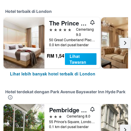
Hotel terbaik di London
The Prince Akatoki London
5 bintang
Cemerlang
9.0
50 Great Cumberland Place, London, United Kingdom
0.0 km dari pusat bandar
RM 1,541
Lihat
Tawaran
Lihat lebih banyak hotel terbaik di London
Hotel terdekat dengan Park Avenue Bayswater Inn Hyde Park
Pembridge Palace Hotel
3 bintang
Cemerlang 8.0
55 Prince's Square, London, United Kingdom
0.1 km dari pusat bandar