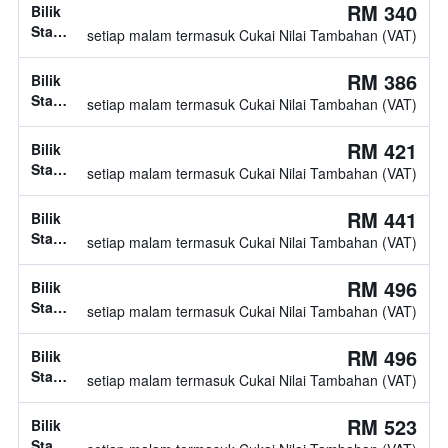
katil
RM 340
Bilik
double
Standard,
setiap malam termasuk Cukai Nilai Tambahan (VAT)
1
katil
RM 386
Bilik
twin
Standard,
setiap malam termasuk Cukai Nilai Tambahan (VAT)
1
katil
RM 421
Bilik
double
Standard,
setiap malam termasuk Cukai Nilai Tambahan (VAT)
1
katil
RM 441
Bilik
double
Standard,
setiap malam termasuk Cukai Nilai Tambahan (VAT)
jenis
katil
RM 496
Bilik
tidak
Standard,
setiap malam termasuk Cukai Nilai Tambahan (VAT)
diketahui
jenis
katil
RM 496
Bilik
tidak
Standard,
setiap malam termasuk Cukai Nilai Tambahan (VAT)
diketahui
jenis
katil
RM 523
Bilik
tidak
Standard,