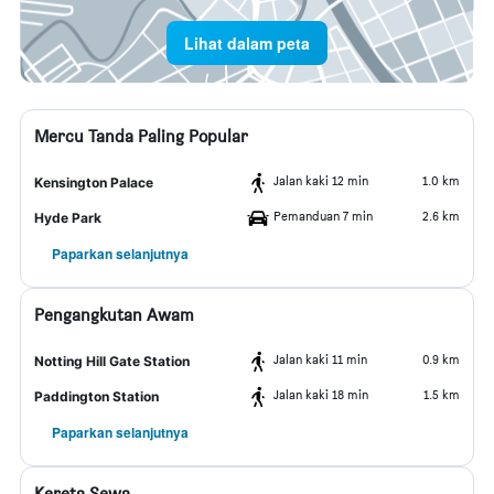
Lihat dalam peta
Mercu Tanda Paling Popular
Jalan kaki 12 min
1.0 km
Kensington Palace
Pemanduan 7 min
2.6 km
Hyde Park
Paparkan selanjutnya
Pengangkutan Awam
Jalan kaki 11 min
0.9 km
Notting Hill Gate Station
Jalan kaki 18 min
1.5 km
Paddington Station
Paparkan selanjutnya
Kereta Sewa