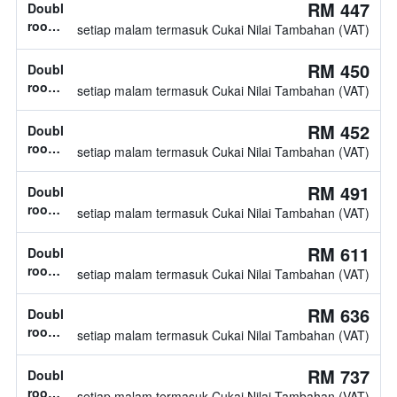
katil
RM 447
Double
tidak
room,
setiap malam termasuk Cukai Nilai Tambahan (VAT)
diketahui
jenis
katil
RM 450
Double
tidak
room,
setiap malam termasuk Cukai Nilai Tambahan (VAT)
diketahui
jenis
katil
RM 452
Double
tidak
room,
setiap malam termasuk Cukai Nilai Tambahan (VAT)
diketahui
jenis
katil
RM 491
Double
tidak
room,
setiap malam termasuk Cukai Nilai Tambahan (VAT)
diketahui
jenis
katil
RM 611
Double
tidak
room,
setiap malam termasuk Cukai Nilai Tambahan (VAT)
diketahui
1
katil
RM 636
Double
double
room,
setiap malam termasuk Cukai Nilai Tambahan (VAT)
jenis
katil
RM 737
Double
tidak
room,
setiap malam termasuk Cukai Nilai Tambahan (VAT)