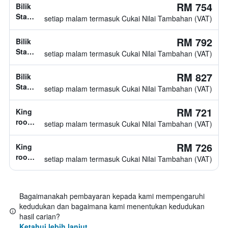
katil
RM 754
Bilik
tidak
Standard,
setiap malam termasuk Cukai Nilai Tambahan (VAT)
diketahui
jenis
katil
RM 792
Bilik
tidak
Standard,
setiap malam termasuk Cukai Nilai Tambahan (VAT)
diketahui
jenis
katil
RM 827
Bilik
tidak
Standard,
setiap malam termasuk Cukai Nilai Tambahan (VAT)
diketahui
jenis
katil
RM 721
King
tidak
room,
setiap malam termasuk Cukai Nilai Tambahan (VAT)
diketahui
1
katil
RM 726
King
sofa
room,
setiap malam termasuk Cukai Nilai Tambahan (VAT)
1
katil
sofa
Bagaimanakah pembayaran kepada kami mempengaruhi
kedudukan dan bagaimana kami menentukan kedudukan
hasil carian?
Ketahui lebih lanjut