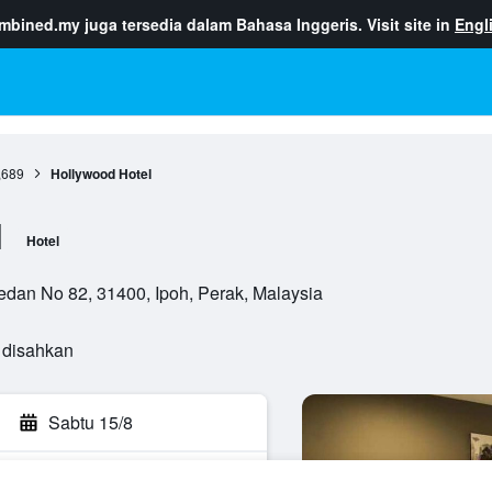
ombined.my
juga tersedia dalam Bahasa Inggeris. Visit site in
Engl
,689
Hollywood Hotel
l
Hotel
dan No 82, 31400, Ipoh, Perak, Malaysia
 disahkan
Sabtu 15/8