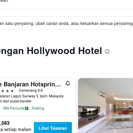
hkan
an satu penyaring, ubah carian anda, atau keluarkan semua penyaring 
engan Hollywood Hotel
The Banjaran Hotsprings Retreat
ntang
Cemerlang 9.6
siaran Lagun Sunway 3, Ipoh, Malaysia
m dari pusat bandar
Wifi Percuma
Parking
,583
Lihat Tawaran
ta setiap malam