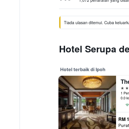
1,072 penarafan yang disa
Tiada ulasan ditemui. Cuba keluark
Hotel Serupa d
Hotel terbaik di Ipoh
5 bi
1 Per
0.0 k
RM 1
Pura