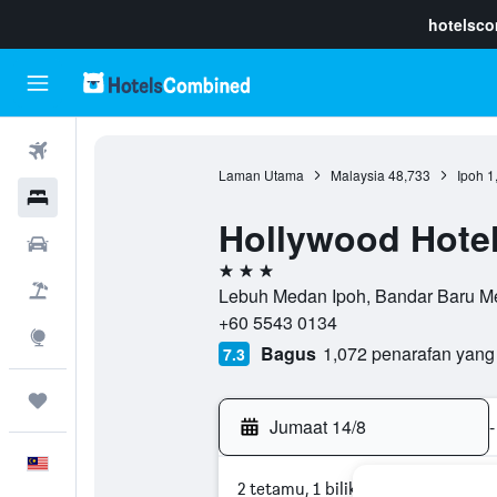
hotelsc
Penerbangan
Laman Utama
Malaysia
48,733
Ipoh
1
Hotel
Hollywood Hote
Sewaan Kereta
3 bintang
Pakej
Lebuh Medan Ipoh, Bandar Baru Me
+60 5543 0134
Eksplorasi
Bagus
1,072 penarafan yang
7.3
Perjalanan
Jumaat 14/8
-
Melayu
2 tetamu, 1 bilik