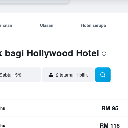
enalan
Ulasan
Hotel serupa
k bagi Hollywood Hotel
Sabtu 15/8
2 tetamu, 1 bilik
RM 95
ahui
RM 118
ahui