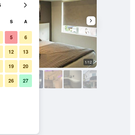
6
S
A
5
6
12
13
1/12
Bilik Mandi
19
20
26
27