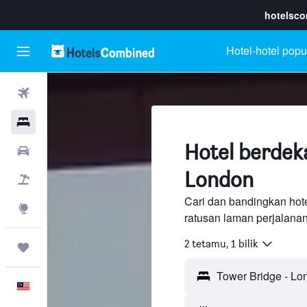
hotelsc
Hotel-hotel popu
Penerbangan
Hotel
Hotel berdek
Sewaan Kereta
London
Pakej
Cari dan bandingkan hot
Eksplorasi
ratusan laman perjalana
2 tetamu, 1 bilik
Perjalanan
Melayu