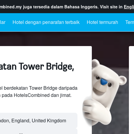
ombined.my
juga tersedia dalam Bahasa Inggeris. Visit site in
Engl
lar
Hotel dengan penarafan terbaik
Hotel termurah
Tem
atan Tower Bridge,
el berdekatan Tower Bridge daripada
n pada HotelsCombined dan jimat.