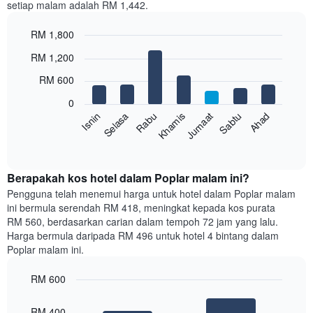
setiap malam adalah RM 1,442.
1
paksi
RM 1,800
X
yang
Bar
Chart
RM 1,200
memaparkan
graphic.
chart
with
bulan.
RM 600
7
Carta
bars.
mempunyai
0
1
Sabtu
Khamis
Selasa
Ahad
Jumaat
Rabu
Isnin
Carta
paksi
berikut
End
Y
of
memaparkan
yang
interactive
harga
chart
memaparkan
purata
Berapakah kos hotel dalam Poplar malam ini?
harga
bilik
Pengguna telah menemui harga untuk hotel dalam Poplar malam
purata
setiap
bilik
ini bermula serendah RM 418, meningkat kepada kos purata
hari
RM 560, berdasarkan carian dalam tempoh 72 jam yang lalu.
dalam
Harga bermula daripada RM 496 untuk hotel 4 bintang dalam
seminggu
Poplar malam ini.
Carta
mempunyai
RM 600
1
paksi
Bar
Chart
graphic.
chart
X
RM 400