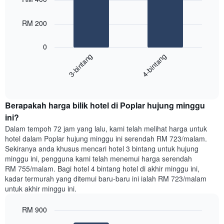
with
yang
2
memaparkan
bars.
RM 200
hari
dalam
Carta
seminggu.
0
berikut
Carta
3-bintang
4-bintang
memaparkan
mempunyai
harga
1
End
purata
paksi
of
satu
interactive
Y
bilik
chart
yang
Berapakah harga bilik hotel di Poplar hujung minggu
malam
memaparkan
ini
ini?
purata
yang
Dalam tempoh 72 jam yang lalu, kami telah melihat harga untuk
harga
ditemui
hotel dalam Poplar hujung minggu ini serendah RM 723/malam.
bilik
dalam
Sekiranya anda khusus mencari hotel 3 bintang untuk hujung
3
minggu ini, pengguna kami telah menemui harga serendah
hari
RM 755/malam. Bagi hotel 4 bintang hotel di akhir minggu ini,
lalu
kadar termurah yang ditemui baru-baru ini ialah RM 723/malam
yang
untuk akhir minggu ini.
diagregatkan
mengikut
RM 900
penarafan
bintang
Bar
Chart