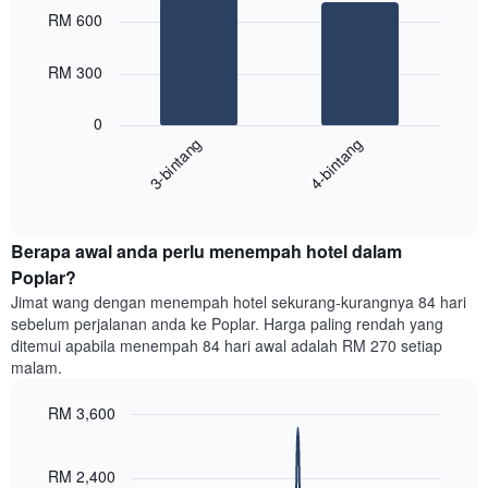
Carta
graphic.
chart
RM 600
with
mempunyai
2
1
bars.
RM 300
paksi
X
Carta
yang
0
berikut
menunjukkan
3-bintang
4-bintang
memaparkan
kategori
purata
hotel
End
harga
mengikut
of
bilik
interactive
bintang.
hujung
chart
Carta
Berapa awal anda perlu menempah hotel dalam
minggu
mempunyai
ini
Poplar?
1
yang
paksi
Jimat wang dengan menempah hotel sekurang-kurangnya 84 hari
ditemui
Y
sebelum perjalanan anda ke Poplar. Harga paling rendah yang
dalam
yang
ditemui apabila menempah 84 hari awal adalah RM 270 setiap
3
memaparkan
malam.
hari
harga
lalu
purata
RM 3,600
yang
bilik
diagregatkan
Line
Chart
malam
graphic.
chart
mengikut
ini
with
RM 2,400
penarafan
yang