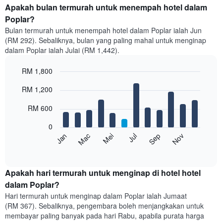
Apakah bulan termurah untuk menempah hotel dalam
Poplar?
Bulan termurah untuk menempah hotel dalam Poplar ialah Jun
(RM 292). Sebaliknya, bulan yang paling mahal untuk menginap
dalam Poplar ialah Julai (RM 1,442).
RM 1,800
Bar
Chart
RM 1,200
graphic.
chart
with
12
RM 600
bars.
0
Carta
Mei
Nov
Mac
Sep
Jan
Jul
berikut
End
of
memaparkan
interactive
harga
chart
purata
Apakah hari termurah untuk menginap di hotel hotel
bilik
dalam Poplar?
setiap
Hari termurah untuk menginap dalam Poplar ialah Jumaat
bulan
(RM 367). Sebaliknya, pengembara boleh menjangkakan untuk
Carta
membayar paling banyak pada hari Rabu, apabila purata harga
mempunyai