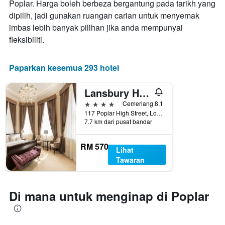
Poplar. Harga boleh berbeza bergantung pada tarikh yang
penginapan
ini
Carta
dipilih, jadi gunakan ruangan carian untuk menyemak
yang
mempunyai
imbas lebih banyak pilihan jika anda mempunyai
ditemui
1
dalam
fleksibiliti.
paksi
3
Y
hari
yang
lalu
Paparkan kesemua 293 hotel
memaparkan
harga
purata
Lansbury Heritage Hotel
bilik
4 bintang
Cemerlang 8.1
117 Poplar High Street, London, United Kingdom
7.7 km dari pusat bandar
RM 570
Lihat
Tawaran
Di mana untuk menginap di Poplar