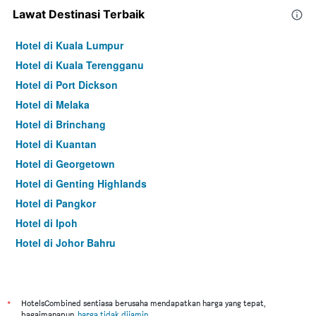
Lawat Destinasi Terbaik
Hotel di Kuala Lumpur
Hotel di Kuala Terengganu
Hotel di Port Dickson
Hotel di Melaka
Hotel di Brinchang
Hotel di Kuantan
Hotel di Georgetown
Hotel di Genting Highlands
Hotel di Pangkor
Hotel di Ipoh
Hotel di Johor Bahru
Hotel di Hat Yai
Hotel di Kota Kinabalu
Hotel di Kuching
*
HotelsCombined sentiasa berusaha mendapatkan harga yang tepat,
bagaimanapun,
harga tidak dijamin
.