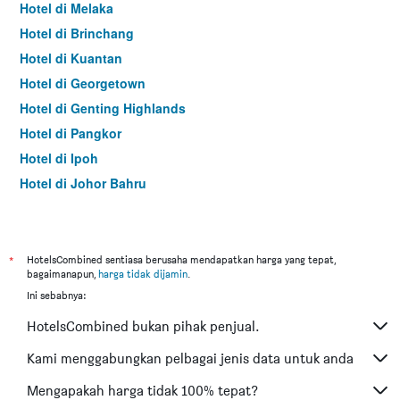
Hotel di Melaka
Hotel di Brinchang
Hotel di Kuantan
Hotel di Georgetown
Hotel di Genting Highlands
Hotel di Pangkor
Hotel di Ipoh
Hotel di Johor Bahru
Hotel di Hat Yai
Hotel di Kota Kinabalu
Hotel di Kuching
*
HotelsCombined sentiasa berusaha mendapatkan harga yang tepat,
bagaimanapun,
harga tidak dijamin
.
Hotel di Tokyo
Ini sebabnya:
Hotel di Batu Feringgi
HotelsCombined bukan pihak penjual.
Hotel di Bangkok
Hotel di Putrajaya
Kami menggabungkan pelbagai jenis data untuk anda
Hotel di Shah Alam
Mengapakah harga tidak 100% tepat?