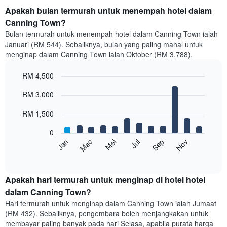
Apakah bulan termurah untuk menempah hotel dalam
Canning Town?
Bulan termurah untuk menempah hotel dalam Canning Town ialah
Januari (RM 544). Sebaliknya, bulan yang paling mahal untuk
menginap dalam Canning Town ialah Oktober (RM 3,788).
RM 4,500
Bar
Chart
RM 3,000
graphic.
chart
with
12
RM 1,500
bars.
0
Carta
Mei
Nov
Mac
Sep
Jan
Jul
berikut
End
of
memaparkan
interactive
harga
chart
purata
Apakah hari termurah untuk menginap di hotel hotel
bilik
dalam Canning Town?
setiap
Hari termurah untuk menginap dalam Canning Town ialah Jumaat
bulan
(RM 432). Sebaliknya, pengembara boleh menjangkakan untuk
Carta
membayar paling banyak pada hari Selasa, apabila purata harga
mempunyai