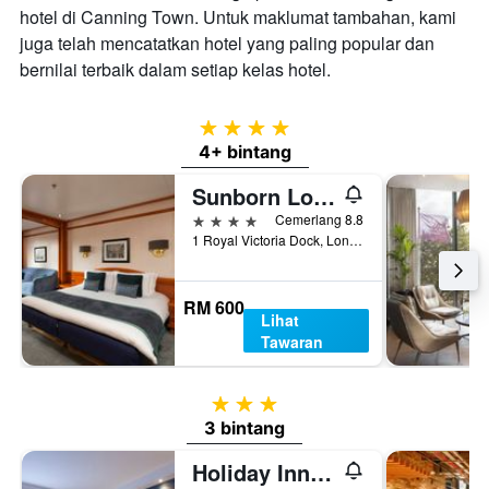
hotel di Canning Town. Untuk maklumat tambahan, kami
juga telah mencatatkan hotel yang paling popular dan
bernilai terbaik dalam setiap kelas hotel.
4 bintang
4+ bintang
Sunborn London
4 bintang
Cemerlang 8.8
1 Royal Victoria Dock, London, United Kingdom
RM 600
Lihat
Tawaran
3 bintang
3 bintang
Holiday Inn Express London-Royal Docks, Docklands By IHG