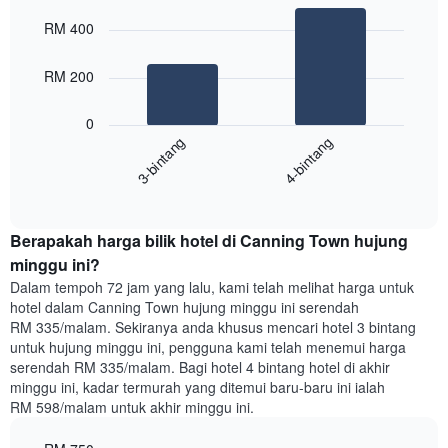
Bar
Chart
yang
graphic.
chart
RM 400
with
memaparkan
2
hari
bars.
dalam
RM 200
seminggu.
Carta
Carta
0
berikut
mempunyai
3-bintang
4-bintang
memaparkan
1
harga
paksi
End
purata
Y
of
satu
yang
interactive
bilik
chart
memaparkan
Berapakah harga bilik hotel di Canning Town hujung
malam
purata
ini
minggu ini?
harga
yang
bilik
Dalam tempoh 72 jam yang lalu, kami telah melihat harga untuk
ditemui
hotel dalam Canning Town hujung minggu ini serendah
dalam
RM 335/malam. Sekiranya anda khusus mencari hotel 3 bintang
3
untuk hujung minggu ini, pengguna kami telah menemui harga
hari
serendah RM 335/malam. Bagi hotel 4 bintang hotel di akhir
lalu
minggu ini, kadar termurah yang ditemui baru-baru ini ialah
yang
RM 598/malam untuk akhir minggu ini.
diagregatkan
mengikut