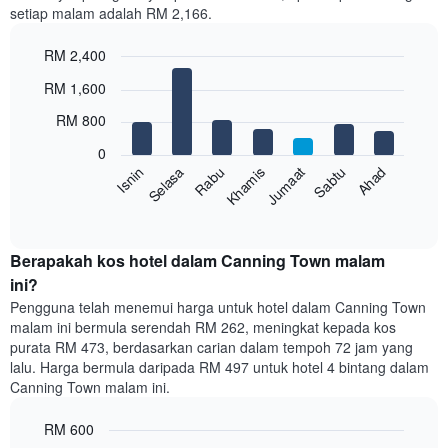
setiap malam adalah RM 2,166.
1
paksi
RM 2,400
X
yang
Bar
Chart
RM 1,600
memaparkan
graphic.
chart
with
bulan.
RM 800
7
Carta
bars.
mempunyai
0
1
Sabtu
Khamis
Selasa
Ahad
Jumaat
Rabu
Isnin
Carta
paksi
berikut
End
Y
of
memaparkan
yang
interactive
harga
chart
memaparkan
purata
Berapakah kos hotel dalam Canning Town malam
harga
bilik
ini?
purata
setiap
bilik
Pengguna telah menemui harga untuk hotel dalam Canning Town
hari
malam ini bermula serendah RM 262, meningkat kepada kos
dalam
purata RM 473, berdasarkan carian dalam tempoh 72 jam yang
seminggu
lalu. Harga bermula daripada RM 497 untuk hotel 4 bintang dalam
Carta
Canning Town malam ini.
mempunyai
1
paksi
RM 600
X