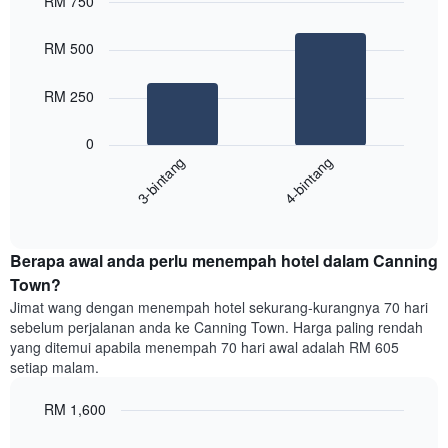
RM 750
penarafan
bintang
Bar
Chart
Carta
graphic.
chart
RM 500
with
mempunyai
2
1
bars.
RM 250
paksi
X
Carta
yang
0
berikut
menunjukkan
3-bintang
4-bintang
memaparkan
kategori
purata
hotel
End
harga
mengikut
of
bilik
interactive
bintang.
hujung
chart
Carta
Berapa awal anda perlu menempah hotel dalam Canning
minggu
mempunyai
ini
Town?
1
yang
paksi
Jimat wang dengan menempah hotel sekurang-kurangnya 70 hari
ditemui
Y
sebelum perjalanan anda ke Canning Town. Harga paling rendah
dalam
yang
yang ditemui apabila menempah 70 hari awal adalah RM 605
3
memaparkan
setiap malam.
hari
harga
lalu
purata
RM 1,600
yang
bilik
diagregatkan
Line
Chart
malam
graphic.
chart