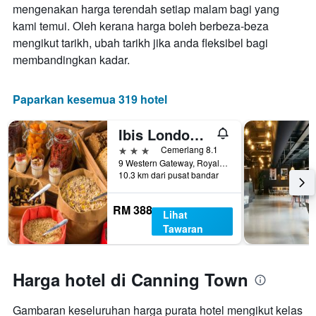
hujung
mengenakan harga terendah setiap malam bagi yang
sebelum
minggu
kami temui. Oleh kerana harga boleh berbeza-beza
penginapan
ini
Carta
mengikut tarikh, ubah tarikh jika anda fleksibel bagi
yang
mempunyai
membandingkan kadar.
ditemui
1
dalam
paksi
3
Y
Paparkan kesemua 319 hotel
hari
yang
lalu
memaparkan
Ibis London Excel Docklands
harga
purata
3 bintang
Cemerlang 8.1
bilik
9 Western Gateway, Royal Victoria Dock, London, United Kingdom
10.3 km dari pusat bandar
RM 388
Lihat
Tawaran
Harga hotel di Canning Town
Gambaran keseluruhan harga purata hotel mengikut kelas