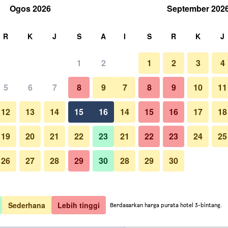
Ogos 2026
September 202
ri
R
K
J
S
A
I
S
R
K
J
1
2
1
2
3
4
7
/
Termurah kadar satu malam
5
6
7
8
9
7
8
9
10
11
Bilik Tidur
untuk setiap
12
13
14
15
16
14
15
16
17
18
malam
19
20
21
22
23
21
22
23
24
25
 1,307
Lihat Tawaran
26
27
28
29
30
28
29
30
Foto The Prince Akatoki Londo
 1,316
Lihat Tawaran
 1,396
Lihat Tawaran
Sederhana
Lebih tinggi
Berdasarkan harga purata hotel 3-bintang.
i London