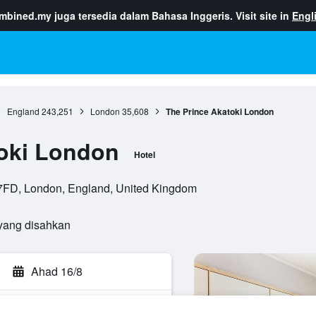
ombined.my
juga tersedia dalam Bahasa Inggeris. Visit site in
Engl
England
243,251
London
35,608
The Prince Akatoki London
toki London
Hotel
7FD, London, England, United Kingdom
yang disahkan
Ahad 16/8