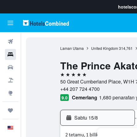
hotelsc
Penerbangan
Laman Utama
United Kingdom
314,761
Hotel
The Prince Aka
Sewaan Kereta
5 bintang
Pakej
50 Great Cumberland Place, W1H 
+44 207 724 4700
Eksplorasi
Cemerlang
1,680 penarafan 
9.0
Perjalanan
Sabtu 15/8
-
Melayu
2 tetamu, 1 bilik