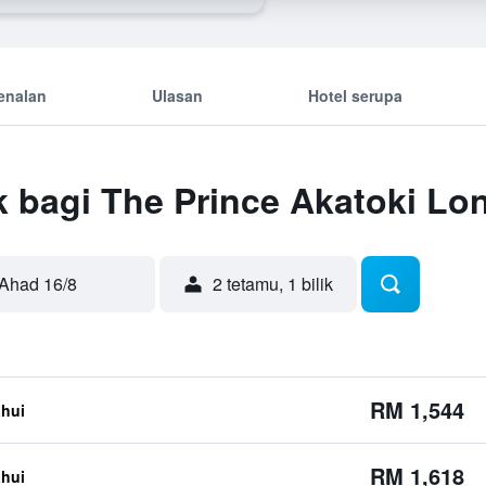
enalan
Ulasan
Hotel serupa
k bagi The Prince Akatoki Lo
Ahad 16/8
2 tetamu, 1 bilik
RM 1,544
ahui
RM 1,618
ahui