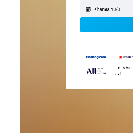
Khamis 13/8
...dan ba
lagi