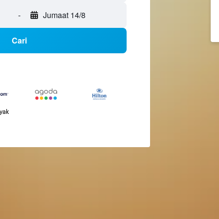
-
Jumaat 14/8
Cari
nyak