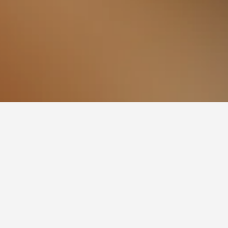
ey Wick
seterusnya dalam Hackney Wick.
tuk menginap di hotel hotel dalam