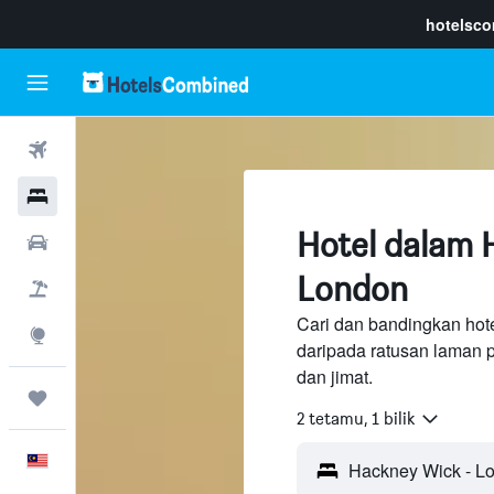
hotelsc
Penerbangan
Hotel
Hotel dalam 
Sewaan Kereta
London
Pakej
Cari dan bandingkan hot
Eksplorasi
daripada ratusan laman 
dan jimat.
Perjalanan
2 tetamu, 1 bilik
Melayu