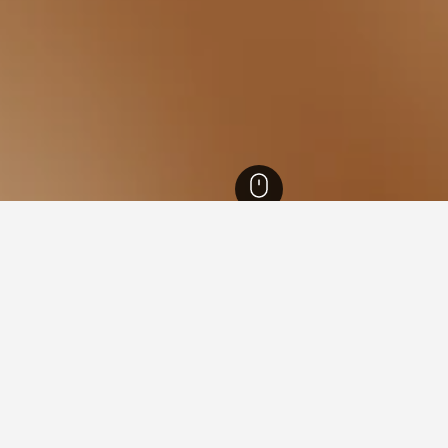
England
243,260
London
35,608
Hackney Wick
nan untuk hotel dalam Hackn
leh data HotelsCombined untuk membantu anda mencari hotel 
 menempah hotel dalam Hackney
Apakah hari termurah un
Hackney Wick?