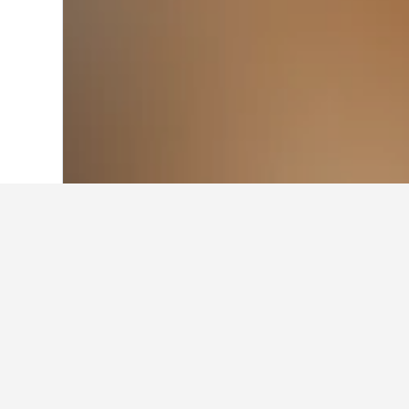
Laman Utama
United Kingdom
314,761
Cerapan perjala
Gunakan petua kami yang dijana o
Apakah bulan termurah untuk
Wick?