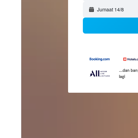
Jumaat 14/8
...dan ba
lagi