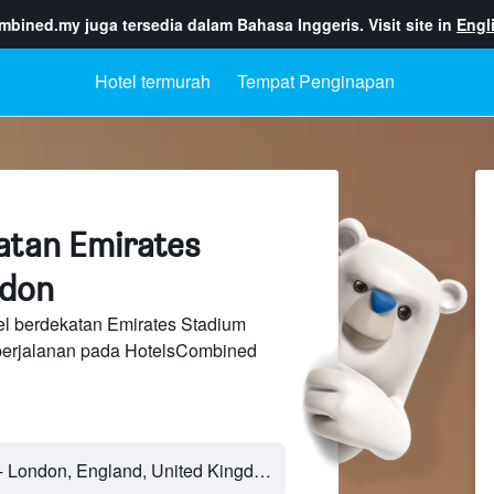
ombined.my
juga tersedia dalam Bahasa Inggeris. Visit site in
Engl
Hotel termurah
Tempat Penginapan
atan Emirates
ndon
el berdekatan Emirates Stadium
perjalanan pada HotelsCombined