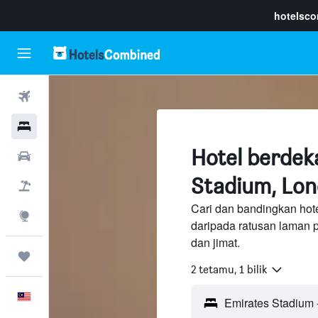
hotelsc
Penerbangan
Hotel
Hotel berdek
Sewaan Kereta
Stadium, Lo
Pakej
Cari dan bandingkan hot
Eksplorasi
daripada ratusan laman 
dan jimat.
Perjalanan
2 tetamu, 1 bilik
Melayu