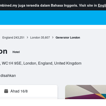
ombined.my
juga tersedia dalam Bahasa Inggeris. Visit site in
Engl
England
243,251
London
35,607
Generator London
on
Hotel
re, WC1H 9SE, London, England, United Kingdom
 disahkan
Ahad 16/8