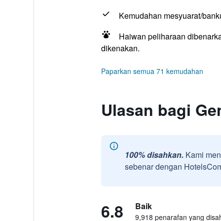
Kemudahan mesyuarat/bank
Haiwan peliharaan dibenarka
dikenakan.
Paparkan semua 71 kemudahan
Ulasan bagi Ge
100% disahkan.
Kami meng
sebenar dengan HotelsComb
6.8
Baik
9,918 penarafan yang disa