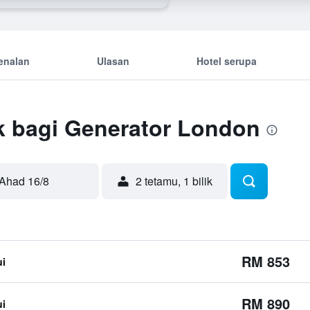
enalan
Ulasan
Hotel serupa
k bagi Generator London
Ahad 16/8
2 tetamu, 1 bilik
RM 853
ui
RM 890
ui