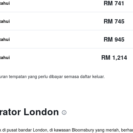
RM 741
etahui
RM 745
etahui
RM 945
etahui
RM 1,214
etahui
ran tempatan yang perlu dibayar semasa daftar keluar.
rator London
etak di pusat bandar London, di kawasan Bloomsbury yang meriah, ber