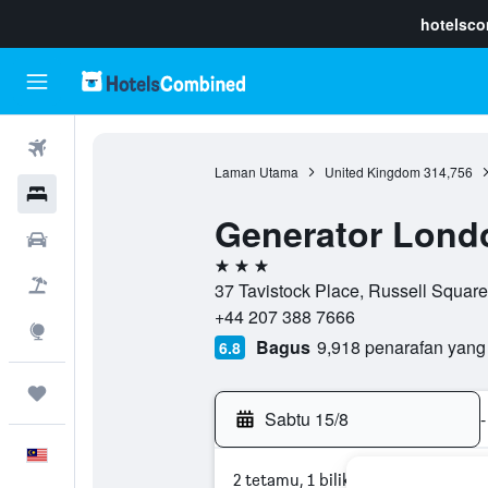
hotelsc
Penerbangan
Laman Utama
United Kingdom
314,756
Hotel
Generator Lond
Sewaan Kereta
3 bintang
Pakej
37 Tavistock Place, Russell Squa
+44 207 388 7666
Eksplorasi
Bagus
9,918 penarafan yang
6.8
Perjalanan
Sabtu 15/8
-
Melayu
2 tetamu, 1 bilik