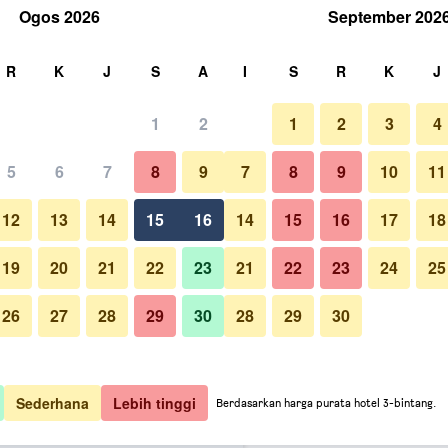
Ogos 2026
September 202
ri
R
K
J
S
A
I
S
R
K
J
1
2
1
2
3
4
ermurah kadar satu malam
5
6
7
8
9
7
8
9
10
11
Bilik Tidur
untuk setiap
12
13
14
15
16
14
15
16
17
18
malam
19
20
21
22
23
21
22
23
24
25
M 103
Lihat Tawaran
26
27
28
29
30
28
29
30
Foto Generator London
M 142
Lihat Tawaran
M 153
Lihat Tawaran
Sederhana
Lebih tinggi
Berdasarkan harga purata hotel 3-bintang.