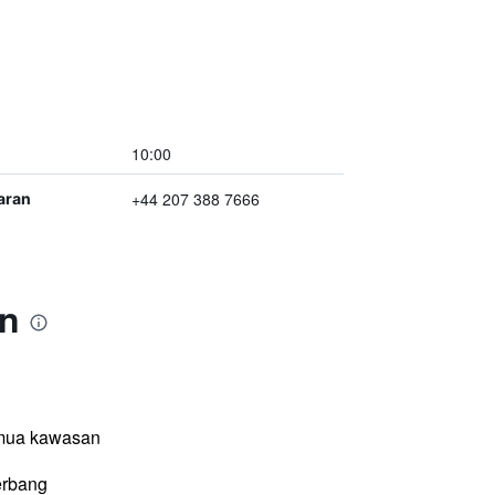
10:00
+44 207 388 7666
aran
on
emua kawasan
erbang