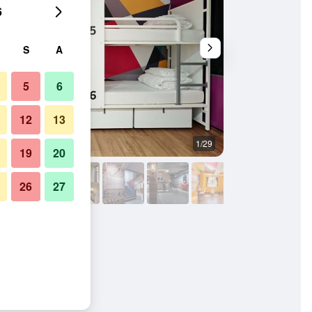
6
S
A
5
6
12
13
1/29
Meja Penyambut Te
19
20
26
27