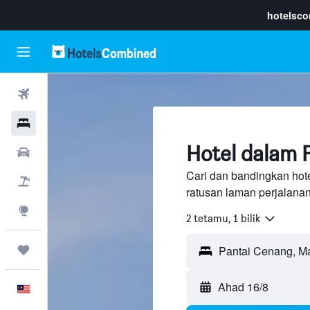
hotelsc
Penerbangan
Hotel
Hotel dalam 
Sewaan Kereta
Cari dan bandingkan hot
Pakej
ratusan laman perjalana
Eksplorasi
2 tetamu, 1 bilik
Perjalanan
Ahad 16/8
Melayu