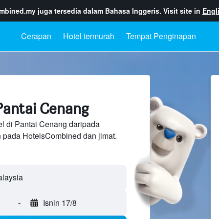
ombined.my
juga tersedia dalam Bahasa Inggeris. Visit site in
Engl
Cerapan
Hotel termurah
Tempat Penginapan
Pantai Cenang
el di Pantai Cenang daripada
n pada HotelsCombined dan jimat.
-
Isnin 17/8