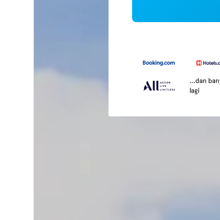
...dan ba
lagi