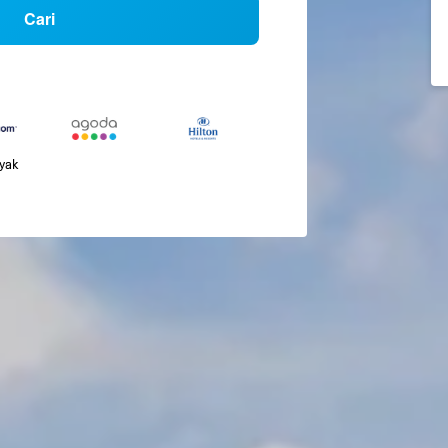
Cari
nyak