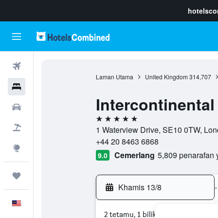
hotelsc
Penerbangan
Laman Utama
United Kingdom
314,707
Hotel
Intercontinenta
Sewaan Kereta
5 bintang
Pakej
1 Waterview Drive, SE10 0TW, Lon
+44 20 8463 6868
Eksplorasi
Cemerlang
5,809 penarafan 
9.0
Perjalanan
Khamis 13/8
-
Melayu
2 tetamu, 1 bilik