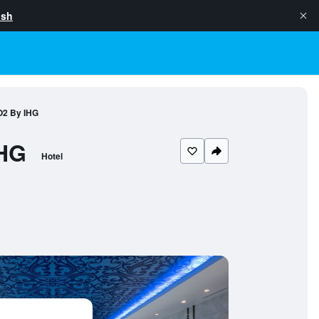
ish
 O2 By IHG
IHG
Hotel