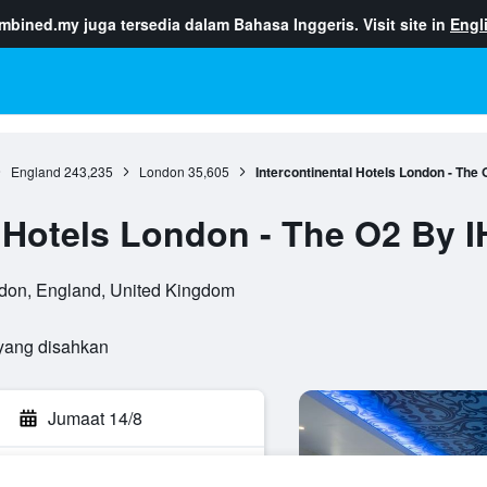
ombined.my
juga tersedia dalam Bahasa Inggeris. Visit site in
Engl
England
243,235
London
35,605
Intercontinental Hotels London - The
l Hotels London - The O2 By 
don, England, United Kingdom
yang disahkan
Jumaat 14/8