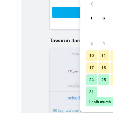
Ca
I
S
RM 749
Tawaran daripada
/
T
3
4
Penyedia
Jumlah 
10
11
17
18
R
24
25
R
31
R
Lebih murah
60 lagi tawaran Intercontinental H