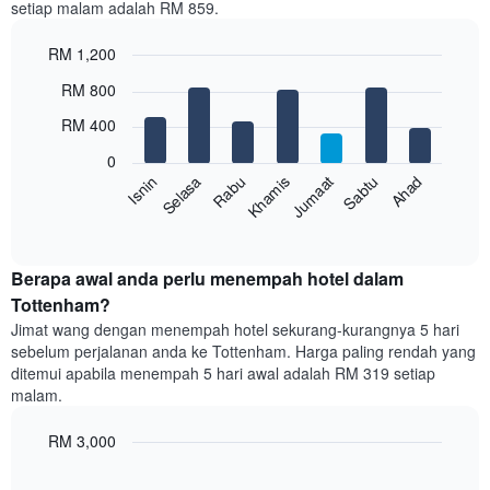
setiap malam adalah RM 859.
1
paksi
RM 1,200
X
yang
Bar
Chart
RM 800
memaparkan
graphic.
chart
with
bulan.
RM 400
7
Carta
bars.
mempunyai
0
1
Sabtu
Khamis
Selasa
Ahad
Jumaat
Rabu
Isnin
Carta
paksi
berikut
End
Y
of
memaparkan
yang
interactive
harga
chart
memaparkan
purata
Berapa awal anda perlu menempah hotel dalam
harga
bilik
Tottenham?
purata
setiap
bilik
Jimat wang dengan menempah hotel sekurang-kurangnya 5 hari
hari
sebelum perjalanan anda ke Tottenham. Harga paling rendah yang
dalam
ditemui apabila menempah 5 hari awal adalah RM 319 setiap
seminggu
malam.
Carta
mempunyai
RM 3,000
1
paksi
Line
Chart
X
graphic.
chart