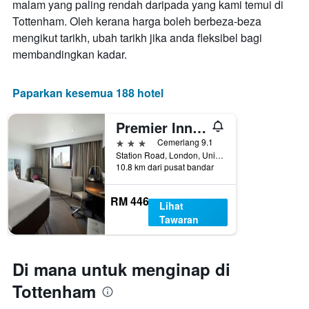
malam yang paling rendah daripada yang kami temui di
sebelum
Tottenham. Oleh kerana harga boleh berbeza-beza
penginapan
Carta
mengikut tarikh, ubah tarikh jika anda fleksibel bagi
mempunyai
membandingkan kadar.
1
paksi
Y
Paparkan kesemua 188 hotel
yang
memaparkan
Premier Inn London Tottenham Hale
harga
purata
3 bintang
Cemerlang 9.1
bilik
Station Road, London, United Kingdom
10.8 km dari pusat bandar
RM 446
Lihat
Tawaran
Di mana untuk menginap di
Tottenham