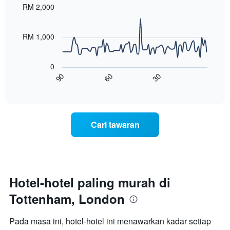
with
yang
RM 2,000
90
memaparkan
data
hari
points.
dalam
RM 1,000
seminggu.
Carta
Carta
berikut
mempunyai
0
menunjukkan
1
60
30
90
bagaimana
End
paksi
of
harga
interactive
Y
bilik
chart
yang
berubah
memaparkan
menjelang
purata
Cari tawaran
tarikh
harga
menginap
bilik
Carta
mempunyai
1
paksi
Hotel-hotel paling murah di
X
Tottenham, London
yang
memaparkan
bilangan
Pada masa ini, hotel-hotel ini menawarkan kadar setiap
hari