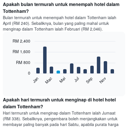
Apakah bulan termurah untuk menempah hotel dalam
Tottenham?
Bulan termurah untuk menempah hotel dalam Tottenham ialah
April (RM 240). Sebaliknya, bulan yang paling mahal untuk
menginap dalam Tottenham ialah Februari (RM 2,046).
RM 2,400
Bar
Chart
RM 1,600
graphic.
chart
with
12
RM 800
bars.
0
Carta
Mei
Nov
Mac
Sep
Jan
Jul
berikut
End
of
memaparkan
interactive
harga
chart
purata
Apakah hari termurah untuk menginap di hotel hotel
bilik
dalam Tottenham?
setiap
Hari termurah untuk menginap dalam Tottenham ialah Jumaat
bulan
(RM 338). Sebaliknya, pengembara boleh menjangkakan untuk
Carta
membayar paling banyak pada hari Sabtu, apabila purata harga
mempunyai