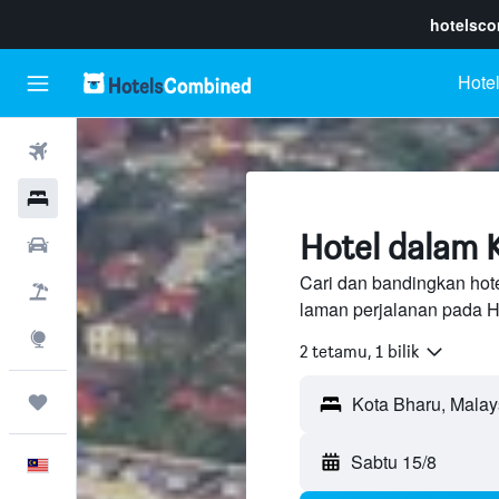
hotelsc
Hotel
Penerbangan
Hotel
Hotel dalam 
Sewaan Kereta
Cari dan bandingkan hote
Pakej
laman perjalanan pada H
Eksplorasi
2 tetamu, 1 bilik
Perjalanan
Sabtu 15/8
Melayu