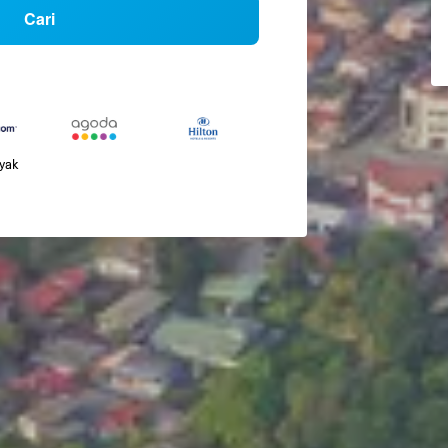
Cari
nyak