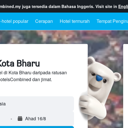
ombined.my
juga tersedia dalam Bahasa Inggeris. Visit site in
Engl
-hotel popular
Cerapan
Hotel termurah
Tempat Pengin
Kota Bharu
l di Kota Bharu daripada ratusan
otelsCombined dan jimat.
-
Ahad 16/8