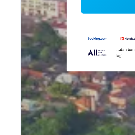
...dan ba
lagi