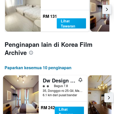
RM 131
Lihat
Tawaran
Penginapan lain di Korea Film
Archive
Paparkan kesemua 10 penginapan
Dw Design Residence
penarafan kelas 2
Bagus 7.8
35, Donggyo-ro 25-Gil, Mapo-gu, Seoul, Korea Selatan
6.1 km dari pusat bandar
RM 242
Lihat