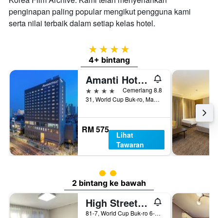
penginapan paling popular mengikut pengguna kami
serta nilai terbaik dalam setiap kelas hotel.
4 bintang
4+ bintang
Amanti Hotel Seoul Hongdae
4 bintang
Cemerlang 8.8
31, World Cup Buk-ro, Mapo-gu, Seoul, Korea Selatan
RM 575
Lihat
Tawaran
penarafan kelas 2
2 bintang ke bawah
High Street Guest House
81-7, World Cup Buk-ro 6-Gil, Mapo-gu, Seoul, Korea Selatan