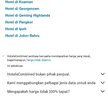
Hotel di Kuantan
Hotel di Georgetown
Hotel di Genting Highlands
Hotel di Pangkor
Hotel di Ipoh
Hotel di Johor Bahru
Hotel di Hat Yai
Hotel di Kota Kinabalu
Hotel di Kuching
*
HotelsCombined sentiasa berusaha mendapatkan harga yang tepat,
bagaimanapun,
harga tidak dijamin
.
Hotel di Tokyo
Ini sebabnya:
Hotel di Batu Feringgi
HotelsCombined bukan pihak penjual.
Hotel di Bangkok
Hotel di Putrajaya
Kami menggabungkan pelbagai jenis data untuk anda
Hotel di Shah Alam
Mengapakah harga tidak 100% tepat?
Hotel di Kota Bharu
Hotel di Mersing