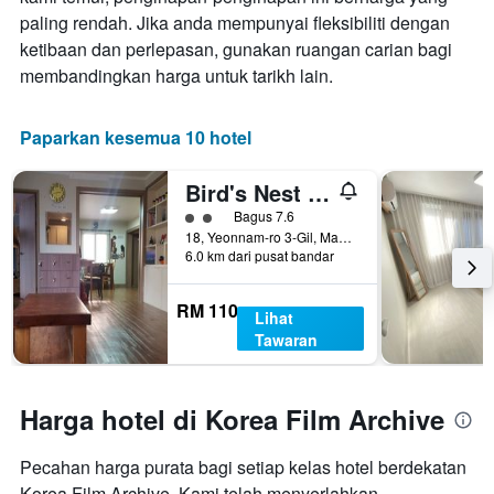
paling rendah. Jika anda mempunyai fleksibiliti dengan
ketibaan dan perlepasan, gunakan ruangan carian bagi
membandingkan harga untuk tarikh lain.
Paparkan kesemua 10 hotel
Bird's Nest Hostel Hongdae
penarafan kelas 2
Bagus 7.6
18, Yeonnam-ro 3-Gil, Mapo-gu, Seoul, Korea Selatan
6.0 km dari pusat bandar
RM 110
Lihat
Tawaran
Harga hotel di Korea Film Archive
Pecahan harga purata bagi setiap kelas hotel berdekatan
Korea Film Archive. Kami telah menyerlahkan