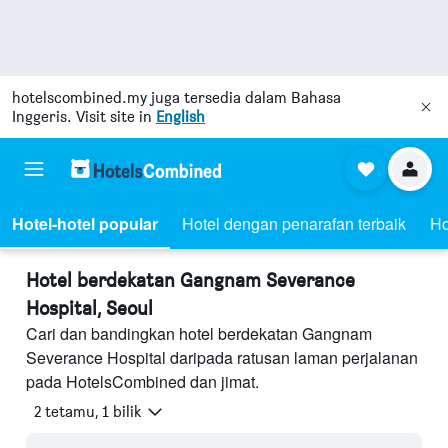
hotelscombined.my
juga tersedia dalam Bahasa
Inggeris. Visit site in
English
Hotel-hotel popular
Hotel dengan penarafan terbaik
Ho
Hotel berdekatan Gangnam Severance
Hospital, Seoul
Cari dan bandingkan hotel berdekatan Gangnam
Severance Hospital daripada ratusan laman perjalanan
pada HotelsCombined dan jimat.
2 tetamu, 1 bilik