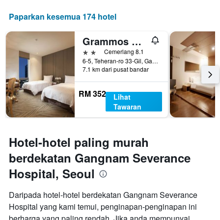
Paparkan kesemua 174 hotel
Grammos Hotel
2 bintang
Cemerlang 8.1
6-5, Teheran-ro 33-Gil, Gangnam-gu, Seoul, Korea Selatan
7.1 km dari pusat bandar
RM 352
Lihat
Tawaran
Hotel-hotel paling murah
berdekatan Gangnam Severance
Hospital, Seoul
Daripada hotel-hotel berdekatan Gangnam Severance
Hospital yang kami temui, penginapan-penginapan ini
berharga yang paling rendah. Jika anda mempunyai