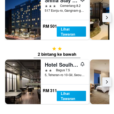
Shilla Stay Gangnam Yeoksam
3 bintang
Cemerlang 8.2
517 Eonju-ro, Gangnam-gu, Seoul, Korea Selatan
RM 501
Lihat
Tawaran
2 bintang
2 bintang ke bawah
Hotel Soulhada Gangnam
2 bintang
Bagus 7.5
5, Teheran-ro 10-Gil, Seoul, Korea Selatan
RM 311
Lihat
Tawaran