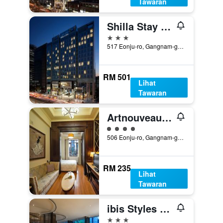
Tawaran
Shilla Stay Gangnam Yeoksam
3 bintang
517 Eonju-ro, Gangnam-gu, Seoul, Korea Selatan
RM 501
Lihat
Tawaran
Artnouveau Hotel Yeoksam
penarafan kelas 4
506 Eonju-ro, Gangnam-gu, Seoul, Korea Selatan
RM 235
Lihat
Tawaran
ibis Styles Ambassador Seoul Gangnam
3 bintang