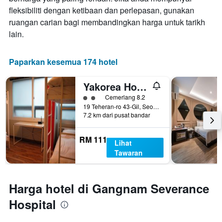
fleksibiliti dengan ketibaan dan perlepasan, gunakan
ruangan carian bagi membandingkan harga untuk tarikh
lain.
Paparkan kesemua 174 hotel
Yakorea Hostel Gangnam
penarafan kelas 2
Cemerlang 8.2
19 Teheran-ro 43-Gil, Seoul, Korea Selatan
7.2 km dari pusat bandar
RM 111
Lihat
Tawaran
Harga hotel di Gangnam Severance
Hospital