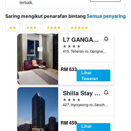
terbaik.
Semua penyaring
Saring mengikut penarafan bintang
L7 GANGAM by LOTTE HOTELS
4 bintang
415, Teheran-ro, Gangnam-gu, Seoul, Korea Selatan
RM 633
Lihat
Tawaran
Shilla Stay Seocho Gangnam Station
4 bintang
427, Hyoryeong-ro, Seocho-gu, Seoul, Korea Selatan
RM 459
Lihat