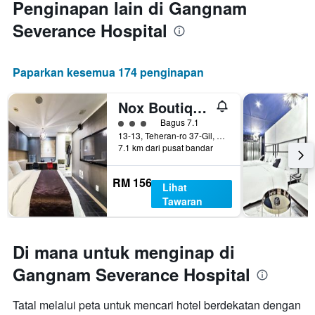
Penginapan lain di Gangnam
Severance Hospital
Paparkan kesemua 174 penginapan
Nox Boutique Hotel
penarafan kelas 3
Bagus 7.1
13-13, Teheran-ro 37-Gil, Seoul, Korea Selatan
7.1 km dari pusat bandar
RM 156
Lihat
Tawaran
Di mana untuk menginap di
Gangnam Severance Hospital
Tatal melalui peta untuk mencari hotel berdekatan dengan