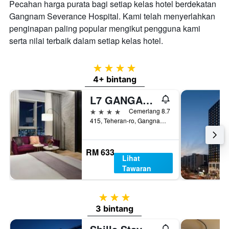
Pecahan harga purata bagi setiap kelas hotel berdekatan
Gangnam Severance Hospital. Kami telah menyerlahkan
penginapan paling popular mengikut pengguna kami
serta nilai terbaik dalam setiap kelas hotel.
4 bintang
4+ bintang
L7 GANGAM by LOTTE HOTELS
4 bintang
Cemerlang 8.7
415, Teheran-ro, Gangnam-gu, Seoul, Korea Selatan
RM 633
Lihat
Tawaran
3 bintang
3 bintang